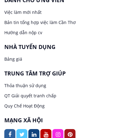
DÀNH CHO ỨNG VIÊN
Việc làm tại Long Tuyền
Việc làm mới nhất
Lái xe
Bản tin tổng hợp việc làm Cần Thơ
Việc làm tại Hưng Phú
Lao Động Phổ Thông
Hướng dẫn nộp cv
Việc làm tại Phước Thới
Lễ tân
NHÀ TUYỂN DỤNG
Bảng giá
Việc làm tại Thới Long
May mặc
TRUNG TÂM TRỢ GIÚP
Việc làm tại Trung Nhất
Kiến trúc
Thỏa thuận sử dụng
Việc làm tại Thuận Hưng
QT Giải quyết tranh chấp
Ngân hàng
Quy Chế Hoạt Động
Việc làm tại Vị Thanh
Ngành khác
MẠNG XÃ HỘI
Việc làm tại Vị Thủy
Nhà hàng / Khách sạn