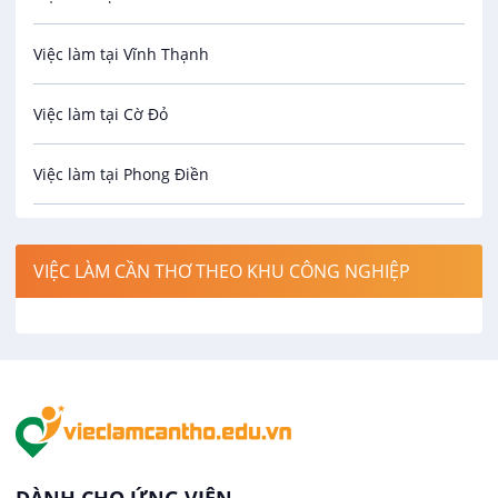
Bưu chính viễn thông
Việc làm tại Vĩnh Thạnh
Cơ khí
Việc làm tại Cờ Đỏ
Công nghệ sinh học
Việc làm tại Phong Điền
Công nghệ thực phẩm
Việc làm tại Thới Lai
Điện / Điện tử / Điện lạnh
VIỆC LÀM CẦN THƠ THEO KHU CÔNG NGHIỆP
Việc làm tại Cái Khế
Hàng hải / Hàng không
Việc làm tại Tân An
Văn Phòng
Việc làm tại An Bình
In ấn / Xuất bản
Việc làm tại Thới An Đông
Kế toán