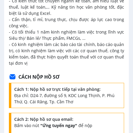
- Có kiến thức tốt chuyên ngành kế toán, am hiểu luật về
thuế, luật kế toán,… Kỹ năng tin học văn phòng tốt, đặc
biệt là sử dụng Excel.
- Cẩn thận, tỉ mỉ, trung thực, chịu được áp lực cao trong
công việc.
- Có tối thiểu 1 năm kinh nghiệm làm việc trong lĩnh vực
Siêu thị/ Bán lẻ/ Thực phẩm, FMCGs, …
- Có kinh nghiệm làm các báo cáo tài chính, báo cáo quản
trị, có kinh nghiệm làm việc với các cơ quan thuế, công ty
kiểm toán, đã thực hiện quyết toán thuế với cơ quan thuế
tại đơn vị
CÁCH NỘP HỒ SƠ
Cách 1: Nộp hồ sơ trực tiếp tại văn phòng:
Địa chỉ: D24-7, đường số 9, KDC Long Thịnh, P. Phú
Thứ, Q. Cái Răng, Tp. Cần Thơ
Cách 2: Nộp hồ sơ qua email:
Bấm vào nút
"Ứng tuyển ngay"
để nộp