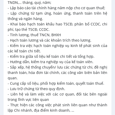
TNDN,… tháng, quý, năm;
- Lập báo cáo tài chính hàng năm nộp cho cơ quan thuế;
- Lập chứng từ tạm ứng, hoàn ứng, thanh toán trên hệ
thống và ngân hàng.
- Khai báo hạch toán khấu hao TSCĐ, phân bổ CCDC, chi
phí, tạo thẻ TSCĐ, CCDC.
- Tính lương, thuế TNCN, BHXH
- Hạch toán lương và các khoản trích theo lương.
- Kiểm tra việc hạch toán nghiệp vụ kinh tế phát sinh của
các kế toán chi tiết.
- Kiểm tra giữa số liệu kế toán chi tiết và tổng hợp.
- Hướng dẫn, kiểm tra nghiệp vụ của kế toán viên.
- Sắp xếp, hệ thống chuyển/ lưu các chứng từ chi, đề nghị
thanh toán, hóa đơn tài chính, các công văn biên bản liên
quan.
- Cung cấp số liệu, phối hợp kiểm toán, quyết toán thuế.
- Lưu trữ chứng từ theo quy định.
- Liên hệ và làm việc với các cơ quan, đối tác bên ngoài
trong lĩnh vực liên quan
- Thực hiện các công việc phát sinh liên quan như thành
lập Chi nhánh, địa điểm kinh doanh, …