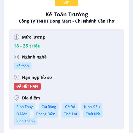
VIP
Kế Toán Trưởng
Công Ty TNHH Dong Mart - Chi Nhánh Cần Thơ
Mức lương
18 - 25 triệu
Ngành nghề
Kế toán
Hạn nộp hồ sơ
ĐÃ HẾT HẠN
Địa điểm
Bình Thuỷ
Cái Răng
Cờ Đỏ
Ninh Kiều
Ô Môn
Phong Điền
Thới Lai
Thốt Nốt
Vĩnh Thạnh