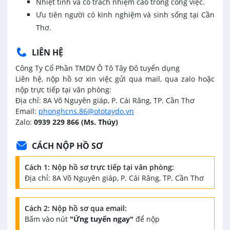
Nhiệt tình và có trách nhiệm cao trong công việc.
Ưu tiên người có kinh nghiệm và sinh sống tại Cần
Thơ.
LIÊN HỆ
Công Ty Cổ Phần TMDV Ô Tô Tây Đô tuyển dụng
Liên hệ, nộp hồ sơ xin việc gửi qua mail, qua zalo hoặc
nộp trực tiếp tại văn phòng:
Địa chỉ: 8A Võ Nguyên giáp, P. Cái Răng, TP. Cần Thơ
Email:
phonghcns.86@ototaydo.vn
Zalo:
0939 229 866 (Ms. Thúy)
CÁCH NỘP HỒ SƠ
Cách 1: Nộp hồ sơ trực tiếp tại văn phòng:
Địa chỉ: 8A Võ Nguyên giáp, P. Cái Răng, TP. Cần Thơ
Cách 2: Nộp hồ sơ qua email:
Bấm vào nút
"Ứng tuyển ngay"
để nộp