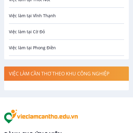
Bưu chính viễn thông
Việc làm tại Vĩnh Thạnh
Cơ khí
Việc làm tại Cờ Đỏ
Công nghệ sinh học
Việc làm tại Phong Điền
Công nghệ thực phẩm
Việc làm tại Thới Lai
Điện / Điện tử / Điện lạnh
VIỆC LÀM CẦN THƠ THEO KHU CÔNG NGHIỆP
Việc làm tại Cái Khế
Hàng hải / Hàng không
Việc làm tại Tân An
Văn Phòng
Việc làm tại An Bình
In ấn / Xuất bản
Việc làm tại Thới An Đông
Kế toán