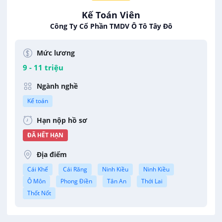
Kế Toán Viên
Công Ty Cổ Phần TMDV Ô Tô Tây Đô
Mức lương
9 - 11 triệu
Ngành nghề
Kế toán
Hạn nộp hồ sơ
ĐÃ HẾT HẠN
Địa điểm
Cái Khế
Cái Răng
Ninh Kiều
Ninh Kiều
Ô Môn
Phong Điền
Tân An
Thới Lai
Thốt Nốt