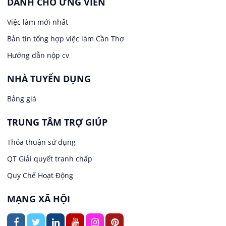
DÀNH CHO ỨNG VIÊN
Việc làm tại Long Tuyền
Việc làm mới nhất
Lái xe
Bản tin tổng hợp việc làm Cần Thơ
Việc làm tại Hưng Phú
Lao Động Phổ Thông
Hướng dẫn nộp cv
Việc làm tại Phước Thới
Lễ tân
NHÀ TUYỂN DỤNG
Bảng giá
Việc làm tại Thới Long
May mặc
TRUNG TÂM TRỢ GIÚP
Việc làm tại Trung Nhất
Kiến trúc
Thỏa thuận sử dụng
Việc làm tại Thuận Hưng
QT Giải quyết tranh chấp
Ngân hàng
Quy Chế Hoạt Động
Việc làm tại Vị Thanh
Ngành khác
MẠNG XÃ HỘI
Việc làm tại Vị Thủy
Nhà hàng / Khách sạn