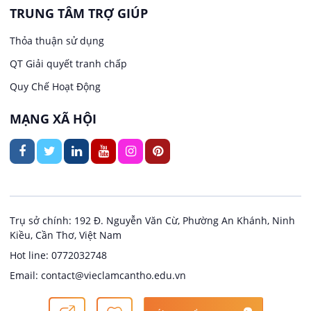
TRUNG TÂM TRỢ GIÚP
Việc làm tại Trung Nhất
Kiến trúc
Thỏa thuận sử dụng
Việc làm tại Thuận Hưng
QT Giải quyết tranh chấp
Ngân hàng
Quy Chế Hoạt Động
Việc làm tại Vị Thanh
Ngành khác
MẠNG XÃ HỘI
Việc làm tại Vị Thủy
Nhà hàng / Khách sạn
Việc làm tại Long Bình
Nội ngoại thất
Việc làm tại Long Mỹ
Thủy Sản
Trụ sở chính: 192 Đ. Nguyễn Văn Cừ, Phường An Khánh, Ninh
Kiều, Cần Thơ, Việt Nam
Việc làm tại Long Phú 1
Quản lý chất lượng (QA/QC)
Hot line: 0772032748
Email: contact@vieclamcantho.edu.vn
Việc làm tại Đại Thành
Sản xuất / Vận hành sản xuất
Copyright @ 2024
Việc làm Cần Thơ