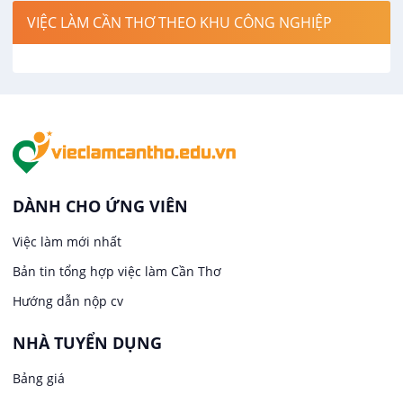
VIỆC LÀM CẦN THƠ THEO KHU CÔNG NGHIỆP
Việc làm tại Cái Khế
Hàng hải / Hàng không
Việc làm tại Tân An
Văn Phòng
Việc làm tại An Bình
In ấn / Xuất bản
Việc làm tại Thới An Đông
Kế toán
DÀNH CHO ỨNG VIÊN
Việc làm tại Long Tuyền
Việc làm mới nhất
Lái xe
Bản tin tổng hợp việc làm Cần Thơ
Việc làm tại Hưng Phú
Lao Động Phổ Thông
Hướng dẫn nộp cv
Việc làm tại Phước Thới
Lễ tân
NHÀ TUYỂN DỤNG
Bảng giá
Việc làm tại Thới Long
May mặc