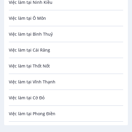
Việc làm tại Ninh Kiều
Bảo Vệ
Việc làm tại Ô Môn
An toàn lao động
Việc làm tại Bình Thuỷ
Bảo hiểm
Việc làm tại Cái Răng
Biên phiên dịch
Việc làm tại Thốt Nốt
Bưu chính viễn thông
Việc làm tại Vĩnh Thạnh
Cơ khí
Việc làm tại Cờ Đỏ
Công nghệ sinh học
Việc làm tại Phong Điền
Công nghệ thực phẩm
Việc làm tại Thới Lai
Điện / Điện tử / Điện lạnh