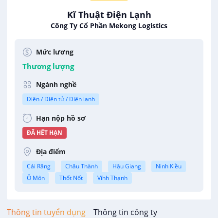
Kĩ Thuật Điện Lạnh
Công Ty Cổ Phần Mekong Logistics
Mức lương
Thương lượng
Ngành nghề
Điện / Điện tử / Điện lạnh
Hạn nộp hồ sơ
ĐÃ HẾT HẠN
Địa điểm
Cái Răng
Châu Thành
Hậu Giang
Ninh Kiều
Ô Môn
Thốt Nốt
Vĩnh Thạnh
Thông tin tuyển dụng
Thông tin công ty