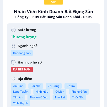
VIP
Nhân Viên Kinh Doanh Bất Động Sản
Công Ty CP DV Bất Động Sản Danh Khôi - DKRS
Mức lương
Thương lượng
Ngành nghề
Bất động sản
Hạn nộp hồ sơ
ĐÃ HẾT HẠN
Địa điểm
An Bình
Cái Khế
Cái Răng
Cờ Đỏ
Long Tuyền
Ninh Kiều
Ô Môn
Phong Điền
Tân An
Thới An Đông
Thới Lai
Thốt Nốt
Vĩnh Thạnh