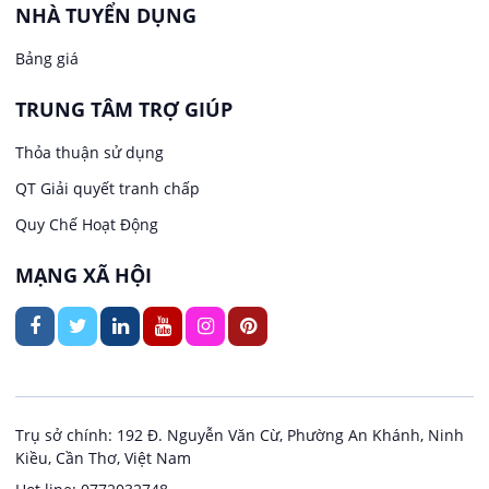
Việc làm tại Phước Thới
Lễ tân
NHÀ TUYỂN DỤNG
Bảng giá
Việc làm tại Thới Long
May mặc
TRUNG TÂM TRỢ GIÚP
Việc làm tại Trung Nhất
Kiến trúc
Thỏa thuận sử dụng
Việc làm tại Thuận Hưng
QT Giải quyết tranh chấp
Ngân hàng
Quy Chế Hoạt Động
Việc làm tại Vị Thanh
Ngành khác
MẠNG XÃ HỘI
Việc làm tại Vị Thủy
Nhà hàng / Khách sạn
Việc làm tại Long Bình
Nội ngoại thất
Việc làm tại Long Mỹ
Thủy Sản
Trụ sở chính: 192 Đ. Nguyễn Văn Cừ, Phường An Khánh, Ninh
Kiều, Cần Thơ, Việt Nam
Việc làm tại Long Phú 1
Quản lý chất lượng (QA/QC)