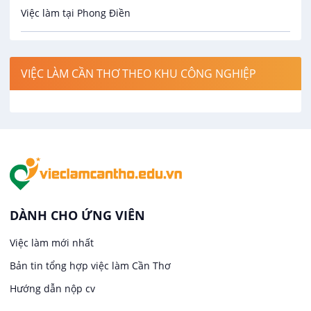
Việc làm tại Phong Điền
Công nghệ thực phẩm
Việc làm tại Thới Lai
Điện / Điện tử / Điện lạnh
VIỆC LÀM CẦN THƠ THEO KHU CÔNG NGHIỆP
Việc làm tại Cái Khế
Hàng hải / Hàng không
Việc làm tại Tân An
Văn Phòng
Việc làm tại An Bình
In ấn / Xuất bản
Việc làm tại Thới An Đông
Kế toán
DÀNH CHO ỨNG VIÊN
Việc làm tại Long Tuyền
Việc làm mới nhất
Lái xe
Bản tin tổng hợp việc làm Cần Thơ
Việc làm tại Hưng Phú
Lao Động Phổ Thông
Hướng dẫn nộp cv