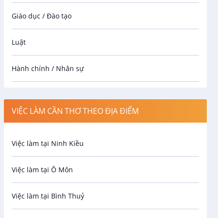
Giáo dục / Đào tạo
Luật
Hành chính / Nhân sự
Công nhân
VIỆC LÀM CẦN THƠ THEO ĐỊA ĐIỂM
Spa
Việc làm tại Ninh Kiều
Bảo Vệ
Việc làm tại Ô Môn
An toàn lao động
Việc làm tại Bình Thuỷ
Bảo hiểm