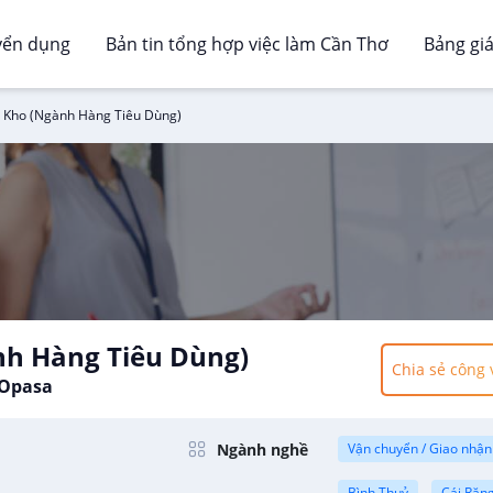
yển dụng
Bản tin tổng hợp việc làm Cần Thơ
Bảng gi
 Kho (Ngành Hàng Tiêu Dùng)
nh Hàng Tiêu Dùng)
Chia sẻ công 
 Opasa
Ngành nghề
Vận chuyển / Giao nhận
Bình Thuỷ
Cái Răn