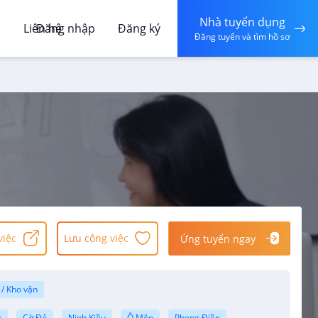
Nhà tuyển dụng
á
Liên hệ
Đăng nhập
Đăng ký
Đăng tuyển và tìm hồ sơ
việc
Lưu công việc
Ứng tuyển ngay
 / Kho vận
g
Cờ Đỏ
Ninh Kiều
Ô Môn
Phong Điền