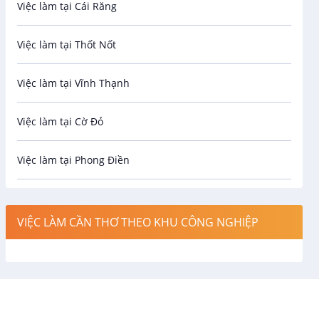
Việc làm tại Cái Răng
Biên phiên dịch
Việc làm tại Thốt Nốt
Bưu chính viễn thông
Việc làm tại Vĩnh Thạnh
Cơ khí
Việc làm tại Cờ Đỏ
Công nghệ sinh học
Việc làm tại Phong Điền
Công nghệ thực phẩm
Việc làm tại Thới Lai
Điện / Điện tử / Điện lạnh
VIỆC LÀM CẦN THƠ THEO KHU CÔNG NGHIỆP
Việc làm tại Cái Khế
Hàng hải / Hàng không
Việc làm tại Tân An
Văn Phòng
Việc làm tại An Bình