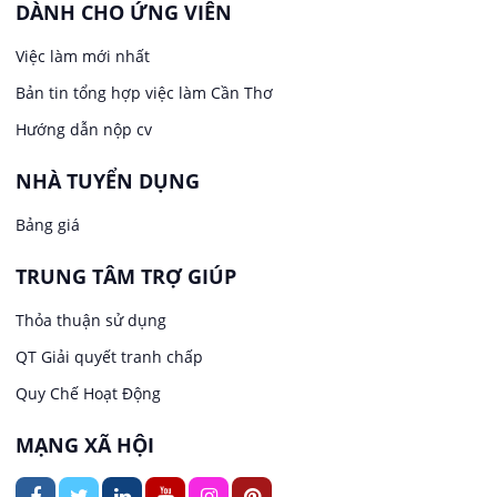
DÀNH CHO ỨNG VIÊN
Việc làm tại Long Tuyền
Việc làm mới nhất
Lái xe
Bản tin tổng hợp việc làm Cần Thơ
Việc làm tại Hưng Phú
Lao Động Phổ Thông
Hướng dẫn nộp cv
Việc làm tại Phước Thới
Lễ tân
NHÀ TUYỂN DỤNG
Bảng giá
Việc làm tại Thới Long
May mặc
TRUNG TÂM TRỢ GIÚP
Việc làm tại Trung Nhất
Kiến trúc
Thỏa thuận sử dụng
Việc làm tại Thuận Hưng
QT Giải quyết tranh chấp
Ngân hàng
Quy Chế Hoạt Động
Việc làm tại Vị Thanh
Ngành khác
MẠNG XÃ HỘI
Việc làm tại Vị Thủy
Nhà hàng / Khách sạn