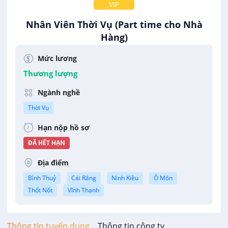
VIP
Nhân Viên Thời Vụ (Part time cho Nhà
Hàng)
Công Ty TNHH TM & DV Cây Bưởi
Mức lương
Thương lượng
Ngành nghề
Thời Vụ
Hạn nộp hồ sơ
ĐÃ HẾT HẠN
Địa điểm
Bình Thuỷ
Cái Răng
Ninh Kiều
Ô Môn
Thốt Nốt
Vĩnh Thạnh
Thông tin tuyển dụng
Thông tin công ty