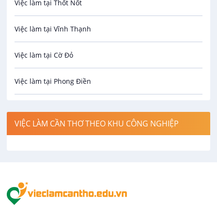
Việc làm tại Thốt Nốt
Bưu chính viễn thông
Việc làm tại Vĩnh Thạnh
Cơ khí
Việc làm tại Cờ Đỏ
Công nghệ sinh học
Việc làm tại Phong Điền
Công nghệ thực phẩm
Việc làm tại Thới Lai
Điện / Điện tử / Điện lạnh
VIỆC LÀM CẦN THƠ THEO KHU CÔNG NGHIỆP
Việc làm tại Cái Khế
Hàng hải / Hàng không
Việc làm tại Tân An
Văn Phòng
Việc làm tại An Bình
In ấn / Xuất bản
Việc làm tại Thới An Đông
Kế toán