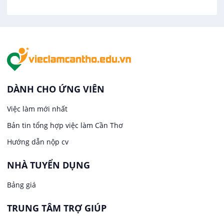
Hàng hải / Hàng không
Việc làm tại Tân An
Văn Phòng
Việc làm tại An Bình
In ấn / Xuất bản
Việc làm tại Thới An Đông
Kế toán
DÀNH CHO ỨNG VIÊN
Việc làm tại Long Tuyền
Việc làm mới nhất
Lái xe
Bản tin tổng hợp việc làm Cần Thơ
Việc làm tại Hưng Phú
Lao Động Phổ Thông
Hướng dẫn nộp cv
Việc làm tại Phước Thới
Lễ tân
NHÀ TUYỂN DỤNG
Bảng giá
Việc làm tại Thới Long
May mặc
TRUNG TÂM TRỢ GIÚP
Việc làm tại Trung Nhất
Kiến trúc