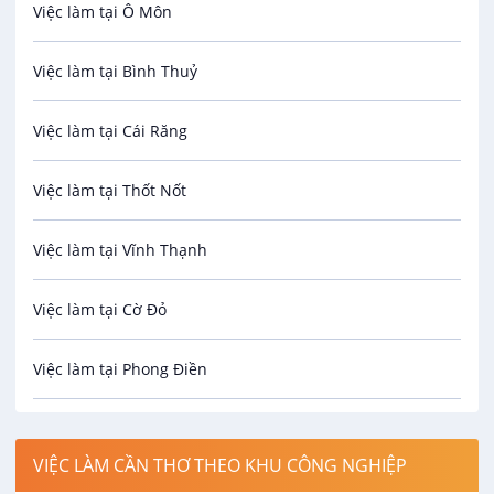
Việc làm tại Ô Môn
An toàn lao động
Việc làm tại Bình Thuỷ
Bảo hiểm
Việc làm tại Cái Răng
Biên phiên dịch
Việc làm tại Thốt Nốt
Bưu chính viễn thông
Việc làm tại Vĩnh Thạnh
Cơ khí
Việc làm tại Cờ Đỏ
Công nghệ sinh học
Việc làm tại Phong Điền
Công nghệ thực phẩm
Việc làm tại Thới Lai
Điện / Điện tử / Điện lạnh
VIỆC LÀM CẦN THƠ THEO KHU CÔNG NGHIỆP
Việc làm tại Cái Khế