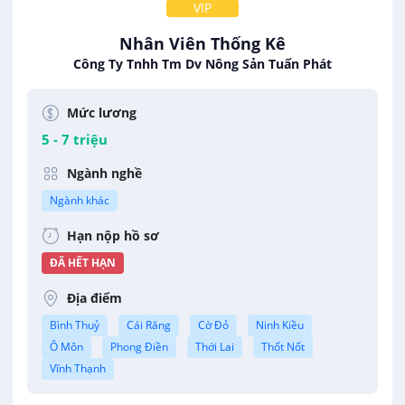
VIP
Nhân Viên Thống Kê
Công Ty Tnhh Tm Dv Nông Sản Tuấn Phát
Mức lương
5 - 7 triệu
Ngành nghề
Ngành khác
Hạn nộp hồ sơ
ĐÃ HẾT HẠN
Địa điểm
Bình Thuỷ
Cái Răng
Cờ Đỏ
Ninh Kiều
Ô Môn
Phong Điền
Thới Lai
Thốt Nốt
Vĩnh Thạnh