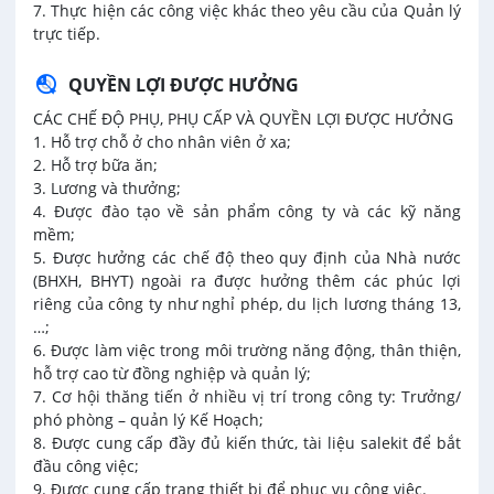
7. Thực hiện các công việc khác theo yêu cầu của Quản lý
trực tiếp.
QUYỀN LỢI ĐƯỢC HƯỞNG
CÁC CHẾ ĐỘ PHỤ, PHỤ CẤP VÀ QUYỀN LỢI ĐƯỢC HƯỞNG
1. Hỗ trợ chỗ ở cho nhân viên ở xa;
2. Hỗ trợ bữa ăn;
3. Lương và thưởng;
4. Được đào tạo về sản phẩm công ty và các kỹ năng
mềm;
5. Được hưởng các chế độ theo quy định của Nhà nước
(BHXH, BHYT) ngoài ra được hưởng thêm các phúc lợi
riêng của công ty như nghỉ phép, du lịch lương tháng 13,
…;
6. Được làm việc trong môi trường năng động, thân thiện,
hỗ trợ cao từ đồng nghiệp và quản lý;
7. Cơ hội thăng tiến ở nhiều vị trí trong công ty: Trưởng/
phó phòng – quản lý Kế Hoạch;
8. Được cung cấp đầy đủ kiến thức, tài liệu salekit để bắt
đầu công việc;
9. Được cung cấp trang thiết bị để phục vụ công việc.