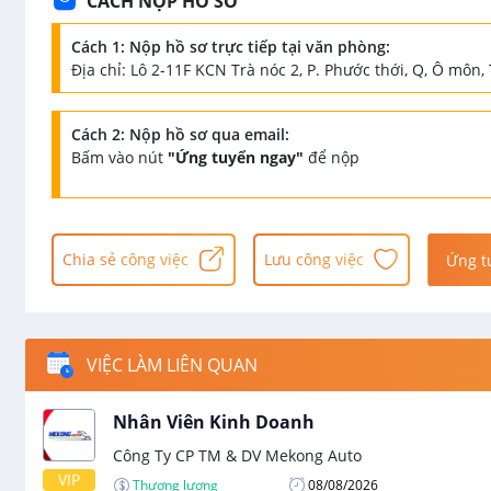
CÁCH NỘP HỒ SƠ
Cách 1: Nộp hồ sơ trực tiếp tại văn phòng:
Địa chỉ: Lô 2-11F KCN Trà nóc 2, P. Phước thới, Q, Ô môn,
Cách 2: Nộp hồ sơ qua email:
Bấm vào nút
"Ứng tuyển ngay"
để nộp
Chia sẻ công việc
Lưu công việc
Ứng t
VIỆC LÀM LIÊN QUAN
Nhân Viên Kinh Doanh
Công Ty CP TM & DV Mekong Auto
VIP
Thương lượng
08/08/2026