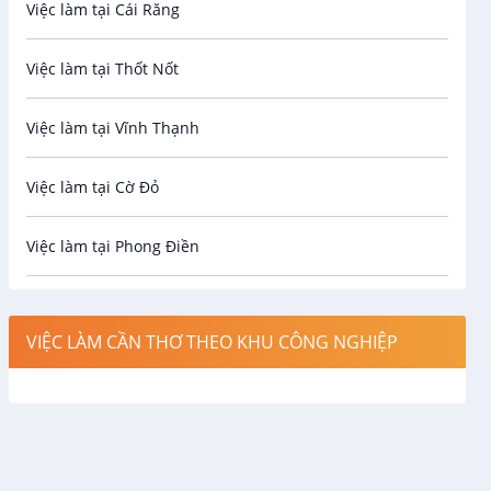
Việc làm tại Cái Răng
Biên phiên dịch
Việc làm tại Thốt Nốt
Bưu chính viễn thông
Việc làm tại Vĩnh Thạnh
Cơ khí
Việc làm tại Cờ Đỏ
Công nghệ sinh học
Việc làm tại Phong Điền
Công nghệ thực phẩm
Việc làm tại Thới Lai
Điện / Điện tử / Điện lạnh
VIỆC LÀM CẦN THƠ THEO KHU CÔNG NGHIỆP
Việc làm tại Cái Khế
Hàng hải / Hàng không
Việc làm tại Tân An
Văn Phòng
Việc làm tại An Bình