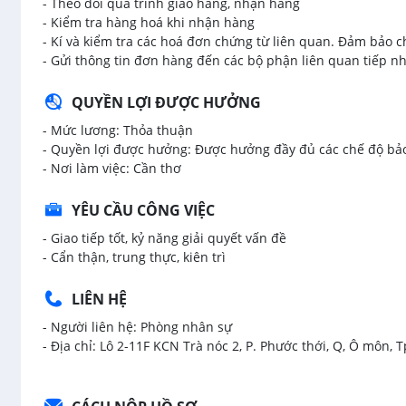
- Theo dõi qua trình giao hàng, nhận hàng
- Kiểm tra hàng hoá khi nhận hàng
- Kí và kiểm tra các hoá đơn chứng từ liên quan. Đảm bảo c
- Gửi thông tin đơn hàng đến các bộ phận liên quan tiếp 
QUYỀN LỢI ĐƯỢC HƯỞNG
- Mức lương: Thỏa thuận
- Quyền lợi được hưởng: Được hưởng đầy đủ các chế độ bả
- Nơi làm việc: Cần thơ
YÊU CẦU CÔNG VIỆC
- Giao tiếp tốt, kỷ năng giải quyết vấn đề
- Cẩn thận, trung thực, kiên trì
LIÊN HỆ
- Người liên hệ: Phòng nhân sự
- Địa chỉ: Lô 2-11F KCN Trà nóc 2, P. Phước thới, Q, Ô môn, T