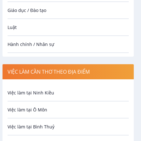
Giáo dục / Đào tạo
Luật
Hành chính / Nhân sự
Công nhân
VIỆC LÀM CẦN THƠ THEO ĐỊA ĐIỂM
Spa
Việc làm tại Ninh Kiều
Bảo Vệ
Việc làm tại Ô Môn
An toàn lao động
Việc làm tại Bình Thuỷ
Bảo hiểm