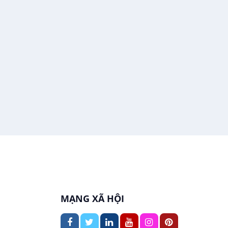
In ấn / Xuất bản
Việc làm tại Thới An Đông
Kế toán
Việc làm tại Long Tuyền
Lái xe
Việc làm tại Hưng Phú
Lao Động Phổ Thông
Việc làm tại Phước Thới
Lễ tân
Việc làm tại Thới Long
May mặc
Việc làm tại Trung Nhất
Kiến trúc
Việc làm tại Thuận Hưng
Ngân hàng
MẠNG XÃ HỘI
Việc làm tại Vị Thanh
Ngành khác