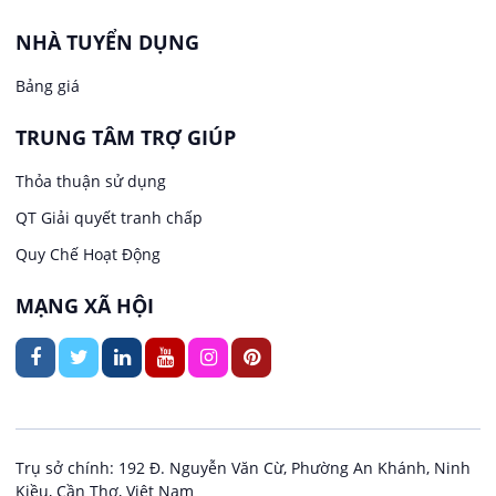
Việc làm tại Phước Thới
Lễ tân
NHÀ TUYỂN DỤNG
Bảng giá
Việc làm tại Thới Long
May mặc
TRUNG TÂM TRỢ GIÚP
Việc làm tại Trung Nhất
Kiến trúc
Thỏa thuận sử dụng
Việc làm tại Thuận Hưng
QT Giải quyết tranh chấp
Ngân hàng
Quy Chế Hoạt Động
Việc làm tại Vị Thanh
Ngành khác
MẠNG XÃ HỘI
Việc làm tại Vị Thủy
Nhà hàng / Khách sạn
Việc làm tại Long Bình
Nội ngoại thất
Việc làm tại Long Mỹ
Thủy Sản
Trụ sở chính: 192 Đ. Nguyễn Văn Cừ, Phường An Khánh, Ninh
Kiều, Cần Thơ, Việt Nam