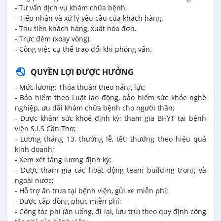
- Tư vấn dịch vụ khám chữa bệnh.
- Tiếp nhận và xử lý yêu cầu của khách hàng.
- Thu tiền khách hàng, xuất hóa đơn.
- Trực đêm (xoay vòng).
- Công việc cụ thể trao đổi khi phỏng vấn.
QUYỀN LỢI ĐƯỢC HƯỞNG
- Mức lương: Thỏa thuận theo năng lực;
- Bảo hiểm theo Luật lao động, bảo hiểm sức khỏe nghề
nghiệp, ưu đãi khám chữa bệnh cho người thân;
- Được khám sức khoẻ định kỳ; tham gia BHYT tại bệnh
viện S.I.S Cần Thơ;
- Lương tháng 13, thưởng lễ, tết; thưởng theo hiệu quả
kinh doanh;
- Xem xét tăng lương định kỳ;
- Được tham gia các hoạt động team building trong và
ngoài nước;
- Hỗ trợ ăn trưa tại bệnh viện, gửi xe miễn phí;
- Được cấp đồng phục miễn phí;
- Công tác phí (ăn uống, đi lại, lưu trú) theo quy định công