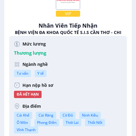
VIP
Nhân Viên Tiếp Nhận
BỆNH VIỆN ĐA KHOA QUỐC TẾ S.I.S CẦN THƠ - CHI
NHÁNH CÔNG TY CỔ PHẦN ĐẦU TƯ Y TẾ VIỆT CƯỜNG
Mức lương
Thương lượng
Ngành nghề
Tư vấn
Y tế
Hạn nộp hồ sơ
ĐÃ HẾT HẠN
Địa điểm
Cái Khế
Cái Răng
Cờ Đỏ
Ninh Kiều
Ô Môn
Phong Điền
Thới Lai
Thốt Nốt
Vĩnh Thạnh