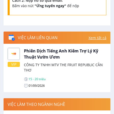
Cách 2: Nộp hồ sơ qua email:
Bấm vào nút
"Ứng tuyển ngay"
để nộp
VIỆC LÀM LIÊN QUAN
Xem tất cả
Phiên Dịch Tiếng Anh Kiêm Trợ Lý Kỹ
Thuật Vườn Ươm
VIP
CÔNG TY TNHH MTV THE FRUIT REPUBLIC CẦN
THƠ
15 - 20 triệu
01/09/2026
VIỆC LÀM THEO NGÀNH NGHỀ