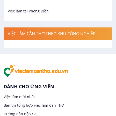
Việc làm tại Phong Điền
Công nghệ thực phẩm
Việc làm tại Thới Lai
Điện / Điện tử / Điện lạnh
VIỆC LÀM CẦN THƠ THEO KHU CÔNG NGHIỆP
Việc làm tại Cái Khế
Hàng hải / Hàng không
Việc làm tại Tân An
Văn Phòng
Việc làm tại An Bình
In ấn / Xuất bản
Việc làm tại Thới An Đông
Kế toán
DÀNH CHO ỨNG VIÊN
Việc làm tại Long Tuyền
Việc làm mới nhất
Lái xe
Bản tin tổng hợp việc làm Cần Thơ
Việc làm tại Hưng Phú
Lao Động Phổ Thông
Hướng dẫn nộp cv