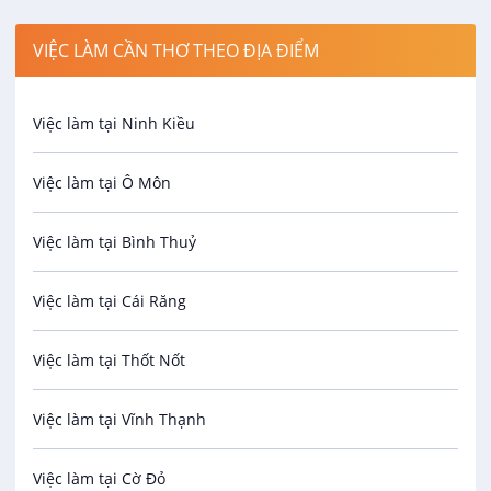
Công nhân
VIỆC LÀM CẦN THƠ THEO ĐỊA ĐIỂM
Spa
Việc làm tại Ninh Kiều
Bảo Vệ
Việc làm tại Ô Môn
An toàn lao động
Việc làm tại Bình Thuỷ
Bảo hiểm
Việc làm tại Cái Răng
Biên phiên dịch
Việc làm tại Thốt Nốt
Bưu chính viễn thông
Việc làm tại Vĩnh Thạnh
Cơ khí
Việc làm tại Cờ Đỏ
Công nghệ sinh học