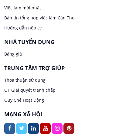
Việc làm tại Long Tuyền
Việc làm mới nhất
Lái xe
Bản tin tổng hợp việc làm Cần Thơ
Việc làm tại Hưng Phú
Lao Động Phổ Thông
Hướng dẫn nộp cv
Việc làm tại Phước Thới
Lễ tân
NHÀ TUYỂN DỤNG
Bảng giá
Việc làm tại Thới Long
May mặc
TRUNG TÂM TRỢ GIÚP
Việc làm tại Trung Nhất
Kiến trúc
Thỏa thuận sử dụng
Việc làm tại Thuận Hưng
QT Giải quyết tranh chấp
Ngân hàng
Quy Chế Hoạt Động
Việc làm tại Vị Thanh
Ngành khác
MẠNG XÃ HỘI
Việc làm tại Vị Thủy
Nhà hàng / Khách sạn