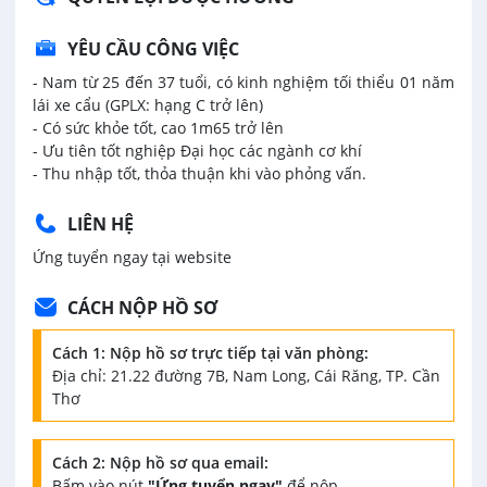
YÊU CẦU CÔNG VIỆC
- Nam từ 25 đến 37 tuổi, có kinh nghiệm tối thiểu 01 năm
lái xe cẩu (GPLX: hạng C trở lên)
- Có sức khỏe tốt, cao 1m65 trở lên
- Ưu tiên tốt nghiệp Đại học các ngành cơ khí
- Thu nhập tốt, thỏa thuận khi vào phỏng vấn.
LIÊN HỆ
Ứng tuyển ngay tại website
CÁCH NỘP HỒ SƠ
Cách 1: Nộp hồ sơ trực tiếp tại văn phòng:
Địa chỉ: 21.22 đường 7B, Nam Long, Cái Răng, TP. Cần
Thơ
Cách 2: Nộp hồ sơ qua email:
Bấm vào nút
"Ứng tuyển ngay"
để nộp