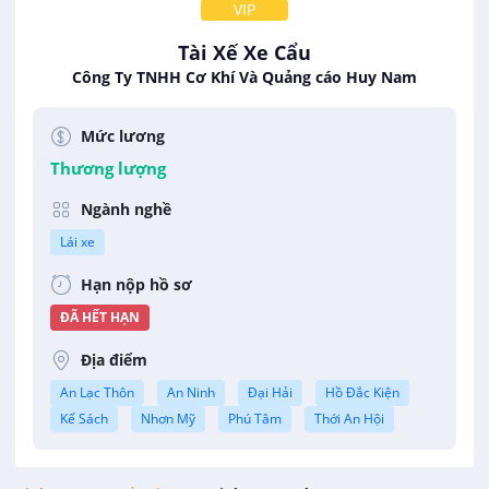
VIP
Tài Xế Xe Cẩu
Công Ty TNHH Cơ Khí Và Quảng cáo Huy Nam
Mức lương
Thương lượng
Ngành nghề
Lái xe
Hạn nộp hồ sơ
ĐÃ HẾT HẠN
Địa điểm
An Lạc Thôn
An Ninh
Đại Hải
Hồ Đắc Kiện
Kế Sách
Nhơn Mỹ
Phú Tâm
Thới An Hội