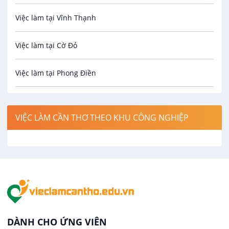
Việc làm tại Vĩnh Thạnh
Cơ khí
Việc làm tại Cờ Đỏ
Công nghệ sinh học
Việc làm tại Phong Điền
Công nghệ thực phẩm
Việc làm tại Thới Lai
Điện / Điện tử / Điện lạnh
VIỆC LÀM CẦN THƠ THEO KHU CÔNG NGHIỆP
Việc làm tại Cái Khế
Hàng hải / Hàng không
Việc làm tại Tân An
Văn Phòng
Việc làm tại An Bình
In ấn / Xuất bản
Việc làm tại Thới An Đông
Kế toán
DÀNH CHO ỨNG VIÊN