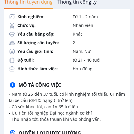
Thông tin tuyển dụng
Thông tin công ty
Kinh nghiệm:
Từ 1 - 2 năm
Chức vụ:
Nhân viên
Yêu cầu bằng cấp:
Khác
Số lượng cần tuyển:
2
Yêu cầu giới tính:
Nam, Nữ
Độ tuổi:
từ 21 - 40 tuổi
Hình thức làm việc:
Hợp đồng
MÔ TẢ CÔNG VIỆC
- Nam từ 25 đến 37 tuổi, có kinh nghiệm tối thiểu 01 năm
lái xe cẩu (GPLX: hạng C trở lên)
- Có sức khỏe tốt, cao 1m65 trở lên
- Ưu tiên tốt nghiệp Đại học ngành cơ khí
- Thu nhập tốt, thỏa thuận khi vào phỏng vấn.
QUYỀN LỢI ĐƯỢC HƯỞNG