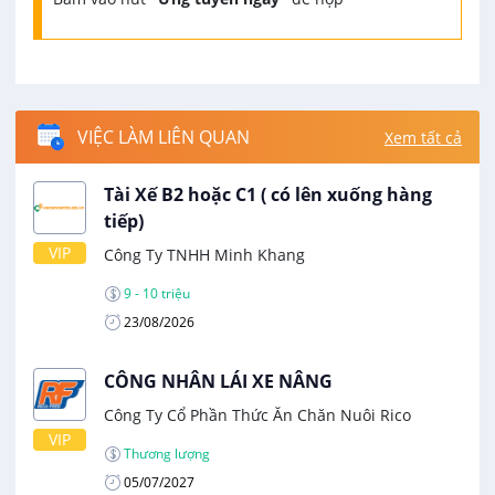
VIỆC LÀM LIÊN QUAN
Xem tất cả
Tài Xế B2 hoặc C1 ( có lên xuống hàng
tiếp)
VIP
Công Ty TNHH Minh Khang
9 - 10 triệu
23/08/2026
CÔNG NHÂN LÁI XE NÂNG
Công Ty Cổ Phần Thức Ăn Chăn Nuôi Rico
VIP
Thương lượng
05/07/2027