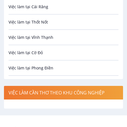
Việc làm tại Cái Răng
Biên phiên dịch
Việc làm tại Thốt Nốt
Bưu chính viễn thông
Việc làm tại Vĩnh Thạnh
Cơ khí
Việc làm tại Cờ Đỏ
Công nghệ sinh học
Việc làm tại Phong Điền
Công nghệ thực phẩm
Việc làm tại Thới Lai
Điện / Điện tử / Điện lạnh
VIỆC LÀM CẦN THƠ THEO KHU CÔNG NGHIỆP
Việc làm tại Cái Khế
Hàng hải / Hàng không
Việc làm tại Tân An
Văn Phòng