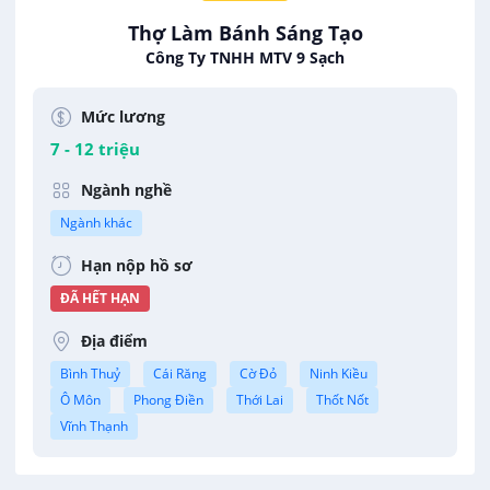
Thợ Làm Bánh Sáng Tạo
Công Ty TNHH MTV 9 Sạch
Mức lương
7 - 12 triệu
Ngành nghề
Ngành khác
Hạn nộp hồ sơ
ĐÃ HẾT HẠN
Địa điểm
Bình Thuỷ
Cái Răng
Cờ Đỏ
Ninh Kiều
Ô Môn
Phong Điền
Thới Lai
Thốt Nốt
Vĩnh Thạnh