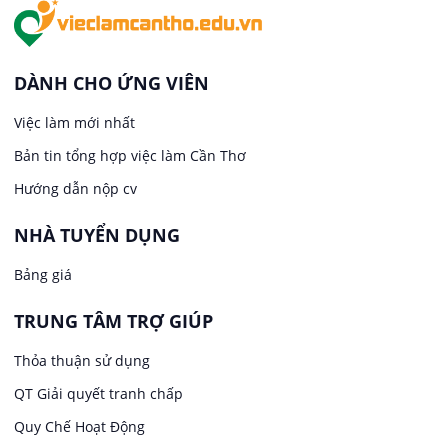
Việc làm tại An Bình
In ấn / Xuất bản
Việc làm tại Thới An Đông
Kế toán
DÀNH CHO ỨNG VIÊN
Việc làm tại Long Tuyền
Việc làm mới nhất
Lái xe
Bản tin tổng hợp việc làm Cần Thơ
Việc làm tại Hưng Phú
Lao Động Phổ Thông
Hướng dẫn nộp cv
Việc làm tại Phước Thới
Lễ tân
NHÀ TUYỂN DỤNG
Bảng giá
Việc làm tại Thới Long
May mặc
TRUNG TÂM TRỢ GIÚP
Việc làm tại Trung Nhất
Kiến trúc
Thỏa thuận sử dụng
Việc làm tại Thuận Hưng
QT Giải quyết tranh chấp
Ngân hàng
Quy Chế Hoạt Động
Việc làm tại Vị Thanh
Ngành khác