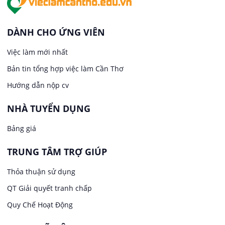
Việc làm tại Thới An Đông
Kế toán
DÀNH CHO ỨNG VIÊN
Việc làm tại Long Tuyền
Việc làm mới nhất
Lái xe
Bản tin tổng hợp việc làm Cần Thơ
Việc làm tại Hưng Phú
Lao Động Phổ Thông
Hướng dẫn nộp cv
Việc làm tại Phước Thới
Lễ tân
NHÀ TUYỂN DỤNG
Bảng giá
Việc làm tại Thới Long
May mặc
TRUNG TÂM TRỢ GIÚP
Việc làm tại Trung Nhất
Kiến trúc
Thỏa thuận sử dụng
Việc làm tại Thuận Hưng
QT Giải quyết tranh chấp
Ngân hàng
Quy Chế Hoạt Động
Việc làm tại Vị Thanh
Ngành khác