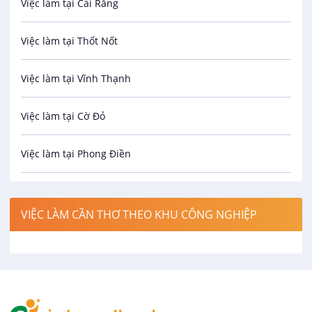
Việc làm tại Cái Răng
Biên phiên dịch
Việc làm tại Thốt Nốt
Bưu chính viễn thông
Việc làm tại Vĩnh Thạnh
Cơ khí
Việc làm tại Cờ Đỏ
Công nghệ sinh học
Việc làm tại Phong Điền
Công nghệ thực phẩm
Việc làm tại Thới Lai
Điện / Điện tử / Điện lạnh
VIỆC LÀM CẦN THƠ THEO KHU CÔNG NGHIỆP
Việc làm tại Cái Khế
Hàng hải / Hàng không
Việc làm tại Tân An
Văn Phòng
Việc làm tại An Bình
In ấn / Xuất bản