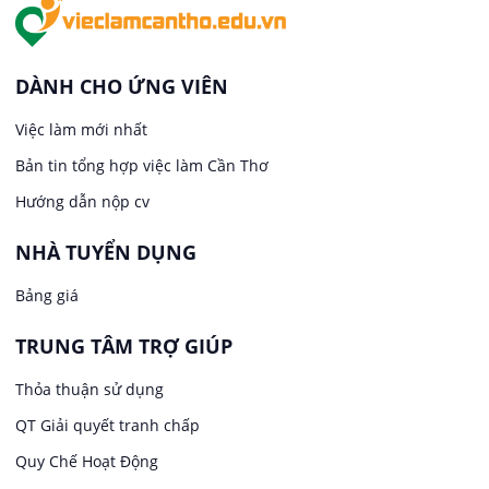
Việc làm tại An Bình
In ấn / Xuất bản
Việc làm tại Thới An Đông
Kế toán
DÀNH CHO ỨNG VIÊN
Việc làm tại Long Tuyền
Việc làm mới nhất
Lái xe
Bản tin tổng hợp việc làm Cần Thơ
Việc làm tại Hưng Phú
Lao Động Phổ Thông
Hướng dẫn nộp cv
Việc làm tại Phước Thới
Lễ tân
NHÀ TUYỂN DỤNG
Bảng giá
Việc làm tại Thới Long
May mặc
TRUNG TÂM TRỢ GIÚP
Việc làm tại Trung Nhất
Kiến trúc
Thỏa thuận sử dụng
Việc làm tại Thuận Hưng
QT Giải quyết tranh chấp
Ngân hàng
Quy Chế Hoạt Động
Việc làm tại Vị Thanh
Ngành khác