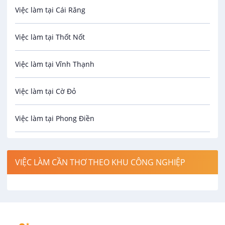
Việc làm tại Cái Răng
Biên phiên dịch
Việc làm tại Thốt Nốt
Bưu chính viễn thông
Việc làm tại Vĩnh Thạnh
Cơ khí
Việc làm tại Cờ Đỏ
Công nghệ sinh học
Việc làm tại Phong Điền
Công nghệ thực phẩm
Việc làm tại Thới Lai
Điện / Điện tử / Điện lạnh
VIỆC LÀM CẦN THƠ THEO KHU CÔNG NGHIỆP
Việc làm tại Cái Khế
Hàng hải / Hàng không
Việc làm tại Tân An
Văn Phòng