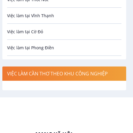
Bưu chính viễn thông
Việc làm tại Vĩnh Thạnh
Cơ khí
Việc làm tại Cờ Đỏ
Công nghệ sinh học
Việc làm tại Phong Điền
Công nghệ thực phẩm
Việc làm tại Thới Lai
Điện / Điện tử / Điện lạnh
VIỆC LÀM CẦN THƠ THEO KHU CÔNG NGHIỆP
Việc làm tại Cái Khế
Hàng hải / Hàng không
Việc làm tại Tân An
Văn Phòng
Việc làm tại An Bình
In ấn / Xuất bản
Việc làm tại Thới An Đông
Kế toán