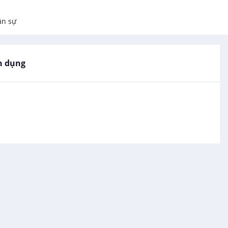
ân sự
n dụng