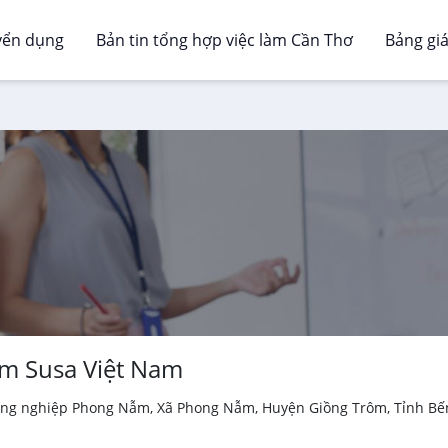
yển dụng
Bản tin tổng hợp việc làm Cần Thơ
Bảng gi
m Susa Việt Nam
ông nghiệp Phong Nẫm, Xã Phong Nẫm, Huyện Giồng Trôm, Tỉnh Bến