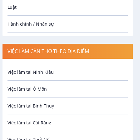
Luật
Hành chính / Nhân sự
Công nhân
VIỆC LÀM CẦN THƠ THEO ĐỊA ĐIỂM
Spa
Việc làm tại Ninh Kiều
Bảo Vệ
Việc làm tại Ô Môn
An toàn lao động
Việc làm tại Bình Thuỷ
Bảo hiểm
Việc làm tại Cái Răng
Biên phiên dịch
Việc làm tại Thốt Nốt