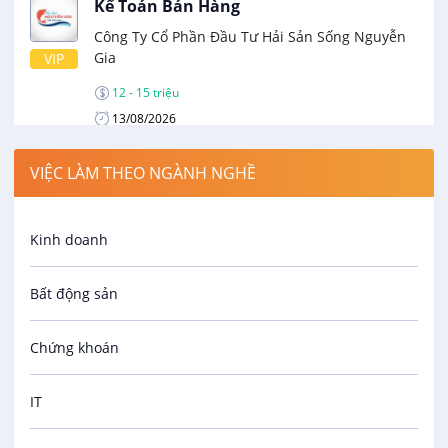
Kế Toán Bán Hàng
Công Ty Cổ Phần Đầu Tư Hải Sản Sống Nguyễn
Gia
VIP
12 - 15 triệu
13/08/2026
VIỆC LÀM THEO NGÀNH NGHỀ
Kế Toán Viên Dịch Vụ Chuyên Nghiệp
Công Ty TNHH Liên Kết Nhân Lực Minh Châu
VIP
Kinh doanh
Thương lượng
10/08/2026
Bất động sản
Kế Toán Kho
Chứng khoán
CÔNG TY TNHH MTV THE FRUIT REPUBLIC CẦN
THƠ
VIP
IT
10 - 12 triệu
01/09/2026