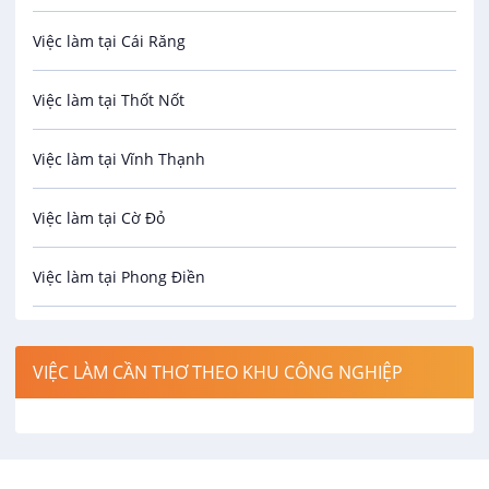
Việc làm tại Cái Răng
Biên phiên dịch
Việc làm tại Thốt Nốt
Bưu chính viễn thông
Việc làm tại Vĩnh Thạnh
Cơ khí
Việc làm tại Cờ Đỏ
Công nghệ sinh học
Việc làm tại Phong Điền
Công nghệ thực phẩm
Việc làm tại Thới Lai
Điện / Điện tử / Điện lạnh
VIỆC LÀM CẦN THƠ THEO KHU CÔNG NGHIỆP
Việc làm tại Cái Khế
Hàng hải / Hàng không
Việc làm tại Tân An
Văn Phòng