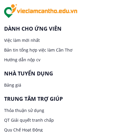
Việc làm tại An Bình
In ấn / Xuất bản
Việc làm tại Thới An Đông
Kế toán
DÀNH CHO ỨNG VIÊN
Việc làm tại Long Tuyền
Việc làm mới nhất
Lái xe
Bản tin tổng hợp việc làm Cần Thơ
Việc làm tại Hưng Phú
Lao Động Phổ Thông
Hướng dẫn nộp cv
Việc làm tại Phước Thới
Lễ tân
NHÀ TUYỂN DỤNG
Bảng giá
Việc làm tại Thới Long
May mặc
TRUNG TÂM TRỢ GIÚP
Việc làm tại Trung Nhất
Kiến trúc
Thỏa thuận sử dụng
Việc làm tại Thuận Hưng
QT Giải quyết tranh chấp
Ngân hàng
Quy Chế Hoạt Động