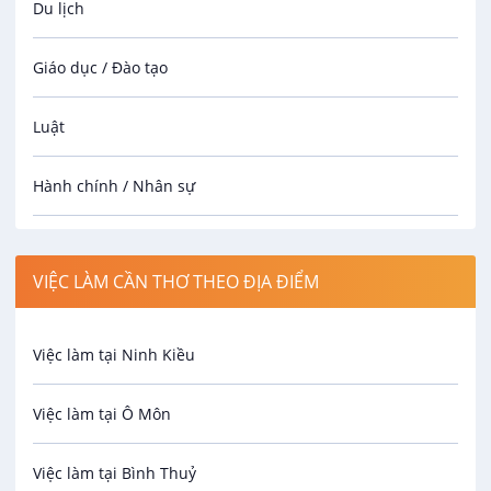
Du lịch
Phó Phòng Kế Toán
Giáo dục / Đào tạo
CÔNG TY TNHH MTV THE FRUIT REPUBLIC CẦN
THƠ
VIP
Luật
20 - 40 triệu
01/09/2026
Hành chính / Nhân sự
Công nhân
VIỆC LÀM CẦN THƠ THEO ĐỊA ĐIỂM
Spa
Việc làm tại Ninh Kiều
Bảo Vệ
Việc làm tại Ô Môn
An toàn lao động
Việc làm tại Bình Thuỷ
Bảo hiểm