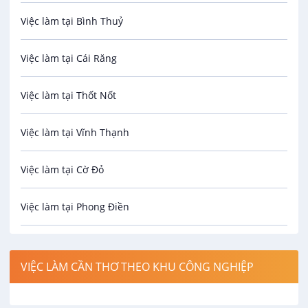
Việc làm tại Bình Thuỷ
Bảo hiểm
Việc làm tại Cái Răng
Biên phiên dịch
Việc làm tại Thốt Nốt
Bưu chính viễn thông
Việc làm tại Vĩnh Thạnh
Cơ khí
Việc làm tại Cờ Đỏ
Công nghệ sinh học
Việc làm tại Phong Điền
Công nghệ thực phẩm
Việc làm tại Thới Lai
Điện / Điện tử / Điện lạnh
VIỆC LÀM CẦN THƠ THEO KHU CÔNG NGHIỆP
Việc làm tại Cái Khế
Hàng hải / Hàng không