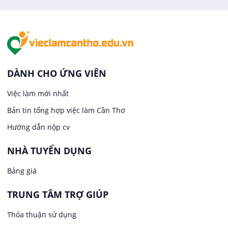
Việc làm tại Tân An
Văn Phòng
Việc làm tại An Bình
In ấn / Xuất bản
Việc làm tại Thới An Đông
Kế toán
DÀNH CHO ỨNG VIÊN
Việc làm tại Long Tuyền
Việc làm mới nhất
Lái xe
Bản tin tổng hợp việc làm Cần Thơ
Việc làm tại Hưng Phú
Lao Động Phổ Thông
Hướng dẫn nộp cv
Việc làm tại Phước Thới
Lễ tân
NHÀ TUYỂN DỤNG
Bảng giá
Việc làm tại Thới Long
May mặc
TRUNG TÂM TRỢ GIÚP
Việc làm tại Trung Nhất
Kiến trúc
Thỏa thuận sử dụng
Việc làm tại Thuận Hưng