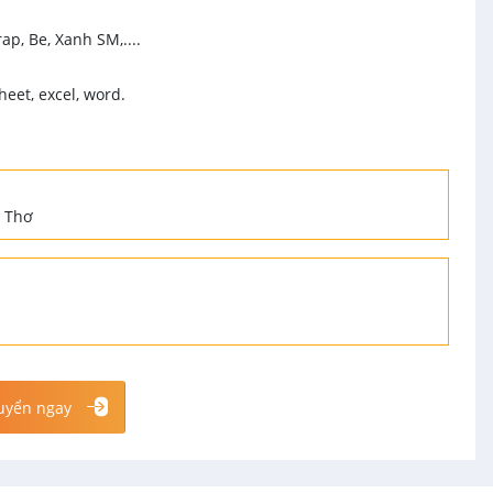
ap, Be, Xanh SM,....
eet, excel, word.
n Thơ
uyển ngay