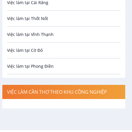
Việc làm tại Cái Răng
Biên phiên dịch
Việc làm tại Thốt Nốt
Bưu chính viễn thông
Việc làm tại Vĩnh Thạnh
Cơ khí
Việc làm tại Cờ Đỏ
Công nghệ sinh học
Việc làm tại Phong Điền
Công nghệ thực phẩm
Việc làm tại Thới Lai
Điện / Điện tử / Điện lạnh
VIỆC LÀM CẦN THƠ THEO KHU CÔNG NGHIỆP
Việc làm tại Cái Khế
Hàng hải / Hàng không
Việc làm tại Tân An
Văn Phòng
Việc làm tại An Bình