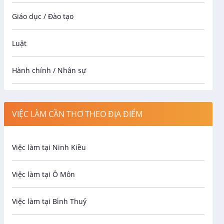
Giáo dục / Đào tạo
Luật
Hành chính / Nhân sự
Công nhân
VIỆC LÀM CẦN THƠ THEO ĐỊA ĐIỂM
Spa
Việc làm tại Ninh Kiều
Bảo Vệ
Việc làm tại Ô Môn
An toàn lao động
Việc làm tại Bình Thuỷ
Bảo hiểm