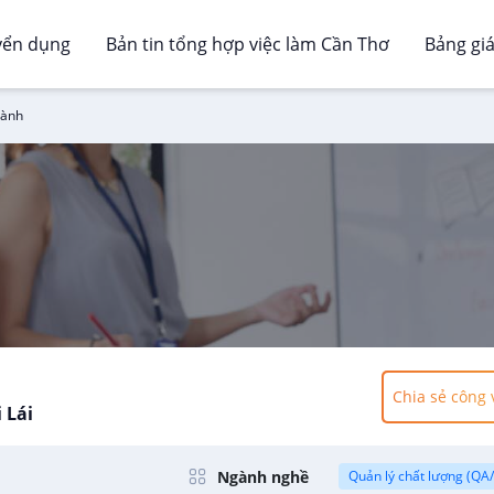
yển dụng
Bản tin tổng hợp việc làm Cần Thơ
Bảng gi
Hành
Chia sẻ công 
 Lái
Ngành nghề
Quản lý chất lượng (QA