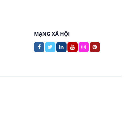
In ấn / Xuất bản
Việc làm tại Thới An Đông
Kế toán
Việc làm tại Long Tuyền
Lái xe
MẠNG XÃ HỘI
Việc làm tại Hưng Phú
Lao Động Phổ Thông
Việc làm tại Phước Thới
Lễ tân
Việc làm tại Thới Long
May mặc
Việc làm tại Trung Nhất
Kiến trúc
Việc làm tại Thuận Hưng
Ngân hàng
Việc làm tại Vị Thanh
Ngành khác