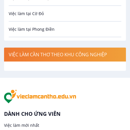
Cơ khí
Việc làm tại Cờ Đỏ
Công nghệ sinh học
Việc làm tại Phong Điền
Công nghệ thực phẩm
Việc làm tại Thới Lai
Điện / Điện tử / Điện lạnh
VIỆC LÀM CẦN THƠ THEO KHU CÔNG NGHIỆP
Việc làm tại Cái Khế
Hàng hải / Hàng không
Việc làm tại Tân An
Văn Phòng
Việc làm tại An Bình
In ấn / Xuất bản
Việc làm tại Thới An Đông
Kế toán
DÀNH CHO ỨNG VIÊN
Việc làm tại Long Tuyền
Việc làm mới nhất
Lái xe