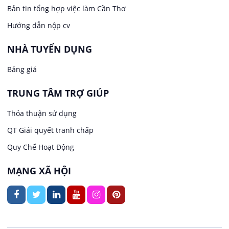
Bản tin tổng hợp việc làm Cần Thơ
Việc làm tại Hưng Phú
Lao Động Phổ Thông
Hướng dẫn nộp cv
Việc làm tại Phước Thới
Lễ tân
NHÀ TUYỂN DỤNG
Bảng giá
Việc làm tại Thới Long
May mặc
TRUNG TÂM TRỢ GIÚP
Việc làm tại Trung Nhất
Kiến trúc
Thỏa thuận sử dụng
Việc làm tại Thuận Hưng
QT Giải quyết tranh chấp
Ngân hàng
Quy Chế Hoạt Động
Việc làm tại Vị Thanh
Ngành khác
MẠNG XÃ HỘI
Việc làm tại Vị Thủy
Nhà hàng / Khách sạn
Việc làm tại Long Bình
Nội ngoại thất