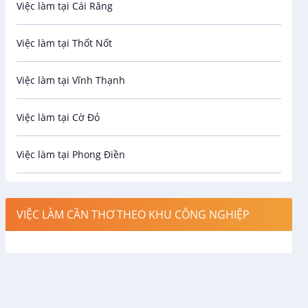
Việc làm tại Cái Răng
Biên phiên dịch
Việc làm tại Thốt Nốt
Bưu chính viễn thông
Việc làm tại Vĩnh Thạnh
Cơ khí
Việc làm tại Cờ Đỏ
Công nghệ sinh học
Việc làm tại Phong Điền
Công nghệ thực phẩm
Việc làm tại Thới Lai
Điện / Điện tử / Điện lạnh
VIỆC LÀM CẦN THƠ THEO KHU CÔNG NGHIỆP
Việc làm tại Cái Khế
Hàng hải / Hàng không
Việc làm tại Tân An
Văn Phòng
Việc làm tại An Bình