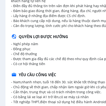
khách hàng tự liên hệ
- Điền đầy đủ thông tin trên vân đợn khi phát hàng hay nh
- Đảm bảo giao đúng thời gian, đúng hàng, địa chỉ, người n
- Lấy hàng ở những địa điểm được CS chỉ định.
- Báo khách cung cấp nội dung, nếu là hàng thuộc danh mục
- Cân đo trọng lượng, tính cước phí cho khách hàng theo đú
QUYỀN LỢI ĐƯỢC HƯỞNG
- Nghỉ phép năm
- Đồng phục
- Chế độ thưởng
- Được tham gia đầy đủ các chế độ theo như quy định của 
- Có cơ hội thăng tiến
YÊU CẦU CÔNG VIỆC
- Nam,nhanh nhẹn, tuổi 18 đến 30. sức khỏe tốt thông thạ
- Chủ động về thời gian, chấp nhận làm ngoài giờ khi có yêu
- Cẩn thận, trung thực và có trách nhiệm trong công việc.
- Có bằng lái xe loại A1 trở lên,có xe máy cá nhân
- Tốt nghiệp THPT,điện thoại sử dụng hệ điều hành Android