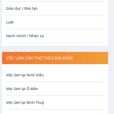
Giáo dục / Đào tạo
Luật
Hành chính / Nhân sự
Công nhân
VIỆC LÀM CẦN THƠ THEO ĐỊA ĐIỂM
Spa
Việc làm tại Ninh Kiều
Bảo Vệ
Việc làm tại Ô Môn
An toàn lao động
Việc làm tại Bình Thuỷ
Bảo hiểm