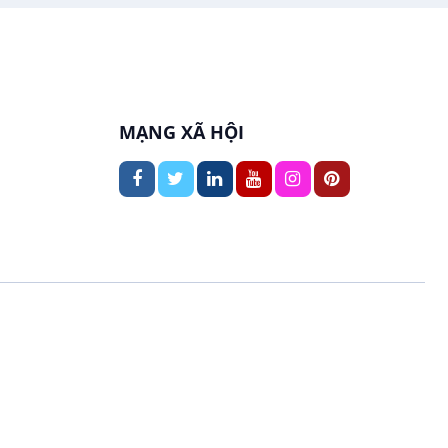
In ấn / Xuất bản
Việc làm tại Thới An Đông
Kế toán
Việc làm tại Long Tuyền
Lái xe
MẠNG XÃ HỘI
Việc làm tại Hưng Phú
Lao Động Phổ Thông
Việc làm tại Phước Thới
Lễ tân
Việc làm tại Thới Long
May mặc
Việc làm tại Trung Nhất
Kiến trúc
Việc làm tại Thuận Hưng
Ngân hàng
Việc làm tại Vị Thanh
Ngành khác