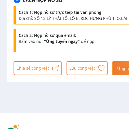
CÁCH NỘP HỒ SƠ
Cách 1: Nộp hồ sơ trực tiếp tại văn phòng:
Địa chỉ: SỐ 13 LÝ THÁI TỔ, LÔ B, KDC HƯNG PHÚ 1, Q.C
Cách 2: Nộp hồ sơ qua email:
Bấm vào nút
"Ứng tuyển ngay"
để nộp
Chia sẻ công việc
Lưu công việc
Ứng t