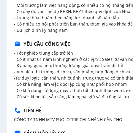
- Môi trường làm việc năng động, có nhiều cơ hội thăng tiến
- Có đầy đủ các chế độ BHXH, BHYT theo quy định của Nhà
- Lương thỏa thuận theo năng lực, doanh số hấp dẫn
- Có nhiều cơ hội phát triển bản thân, tham gia vào khóa đà
- Du lịch định kỳ hàng năm
YÊU CẦU CÔNG VIỆC
- Tốt nghiệp trung cấp trở lên
- Có ít nhất 01 năm kinh nghiệm ở các vị trí: Sales, tư vấn h
- Kỹ năng giao tiếp, thương lượng, giải quyết vấn đề tốt
- Am hiểu thị trường, dịch vụ, sản phẩm, hợp đồng dịch vụ l
-Tư duy logic, cẩn thận, nhiệt tình, trung thực và có tinh t
- Có khả năng làm việc độc lập cũng như phối hợp nhóm
- Có khả năng sử dụng máy vi tính tốt, thành thạo word, exc
- Có sức khỏe tốt, sẵn sàng làm ngoài giờ và đi công tác xa
LIÊN HỆ
CÔNG TY TNHH MTV PUOLOTRIP CHI NHÁNH CẦN THƠ