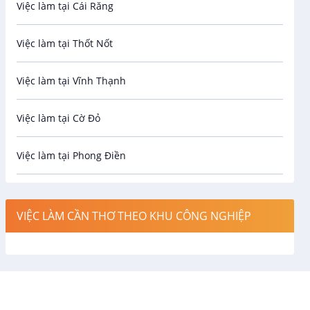
Việc làm tại Cái Răng
Biên phiên dịch
Việc làm tại Thốt Nốt
Bưu chính viễn thông
Việc làm tại Vĩnh Thạnh
Cơ khí
Việc làm tại Cờ Đỏ
Công nghệ sinh học
Việc làm tại Phong Điền
Công nghệ thực phẩm
Việc làm tại Thới Lai
Điện / Điện tử / Điện lạnh
VIỆC LÀM CẦN THƠ THEO KHU CÔNG NGHIỆP
Việc làm tại Cái Khế
Hàng hải / Hàng không
Việc làm tại Tân An
Văn Phòng
Việc làm tại An Bình