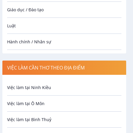
Giáo dục / Đào tạo
Luật
Hành chính / Nhân sự
Công nhân
VIỆC LÀM CẦN THƠ THEO ĐỊA ĐIỂM
Spa
Việc làm tại Ninh Kiều
Bảo Vệ
Việc làm tại Ô Môn
An toàn lao động
Việc làm tại Bình Thuỷ
Bảo hiểm