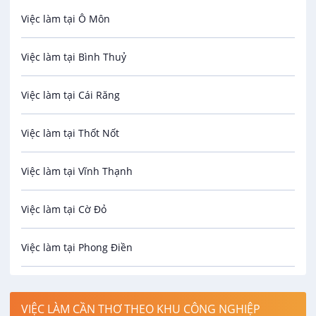
Việc làm tại Ô Môn
An toàn lao động
Việc làm tại Bình Thuỷ
Bảo hiểm
Việc làm tại Cái Răng
Biên phiên dịch
Việc làm tại Thốt Nốt
Bưu chính viễn thông
Việc làm tại Vĩnh Thạnh
Cơ khí
Việc làm tại Cờ Đỏ
Công nghệ sinh học
Việc làm tại Phong Điền
Công nghệ thực phẩm
Việc làm tại Thới Lai
Điện / Điện tử / Điện lạnh
VIỆC LÀM CẦN THƠ THEO KHU CÔNG NGHIỆP