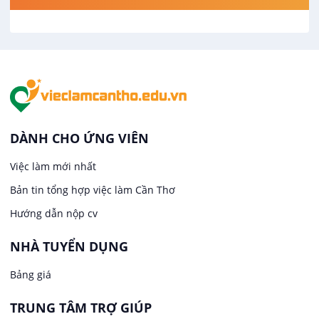
Việc làm tại Cái Khế
Hàng hải / Hàng không
Việc làm tại Tân An
Văn Phòng
Việc làm tại An Bình
In ấn / Xuất bản
Việc làm tại Thới An Đông
Kế toán
DÀNH CHO ỨNG VIÊN
Việc làm tại Long Tuyền
Việc làm mới nhất
Lái xe
Bản tin tổng hợp việc làm Cần Thơ
Việc làm tại Hưng Phú
Lao Động Phổ Thông
Hướng dẫn nộp cv
Việc làm tại Phước Thới
Lễ tân
NHÀ TUYỂN DỤNG
Bảng giá
Việc làm tại Thới Long
May mặc
TRUNG TÂM TRỢ GIÚP
Việc làm tại Trung Nhất