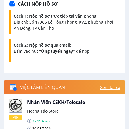
CÁCH NỘP HỒ SƠ
Cách 1: Nộp hồ sơ trực tiếp tại văn phòng:
Địa chỉ: Số 179C5 Lê Hồng Phong, KV2, phường Thới
An Đông, TP Cần Thơ
Cách 2: Nộp hồ sơ qua email:
Bấm vào nút
"Ứng tuyển ngay"
để nộp
VIỆC LÀM LIÊN QUAN
Xem tất cả
Nhân Viên CSKH/Telesale
Hoàng Táo Store
VIP
7 - 15 triệu
30/08/2026