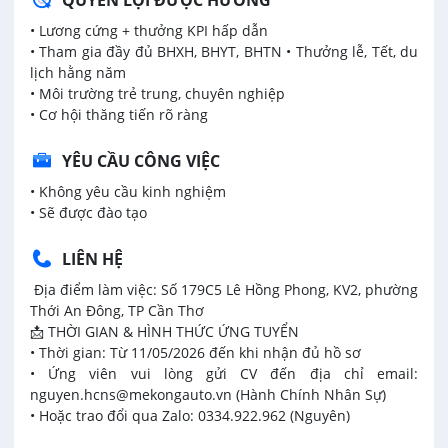
QUYỀN LỢI ĐƯỢC HƯỞNG
• Lương cứng + thưởng KPI hấp dẫn
• Tham gia đầy đủ BHXH, BHYT, BHTN • Thưởng lễ, Tết, du
lịch hằng năm
• Môi trường trẻ trung, chuyên nghiệp
• Cơ hội thăng tiến rõ ràng
YÊU CẦU CÔNG VIỆC
• Không yêu cầu kinh nghiệm
• Sẽ được đào tạo
LIÊN HỆ
Địa điểm làm việc: Số 179C5 Lê Hồng Phong, KV2, phường
Thới An Đông, TP Cần Thơ
📩 THỜI GIAN & HÌNH THỨC ỨNG TUYỂN
• Thời gian: Từ 11/05/2026 đến khi nhận đủ hồ sơ
• Ứng viên vui lòng gửi CV đến địa chỉ email:
nguyen.hcns@mekongauto.vn (Hành Chính Nhân Sự)
• Hoặc trao đổi qua Zalo: 0334.922.962 (Nguyên)