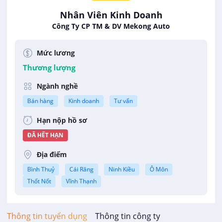
Nhân Viên Kinh Doanh
Công Ty CP TM & DV Mekong Auto
Mức lương
Thương lượng
Ngành nghề
Bán hàng
Kinh doanh
Tư vấn
Hạn nộp hồ sơ
ĐÃ HẾT HẠN
Địa điểm
Bình Thuỷ
Cái Răng
Ninh Kiều
Ô Môn
Thốt Nốt
Vĩnh Thạnh
Thông tin tuyển dụng
Thông tin công ty