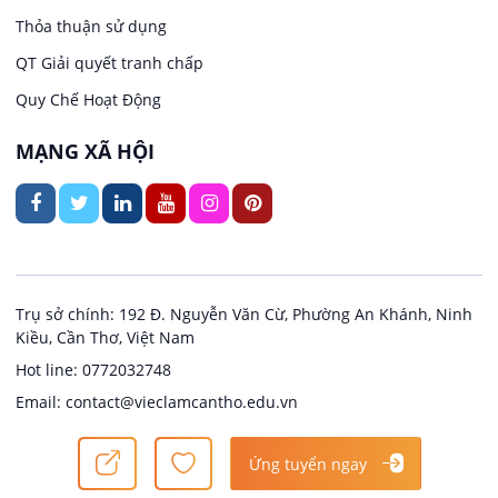
Kiến trúc
Thỏa thuận sử dụng
Việc làm tại Thuận Hưng
QT Giải quyết tranh chấp
Ngân hàng
Quy Chế Hoạt Động
Việc làm tại Vị Thanh
Ngành khác
MẠNG XÃ HỘI
Việc làm tại Vị Thủy
Nhà hàng / Khách sạn
Việc làm tại Long Bình
Nội ngoại thất
Việc làm tại Long Mỹ
Thủy Sản
Trụ sở chính: 192 Đ. Nguyễn Văn Cừ, Phường An Khánh, Ninh
Kiều, Cần Thơ, Việt Nam
Việc làm tại Long Phú 1
Quản lý chất lượng (QA/QC)
Hot line: 0772032748
Email: contact@vieclamcantho.edu.vn
Việc làm tại Đại Thành
Sản xuất / Vận hành sản xuất
Copyright @ 2024
Việc làm Cần Thơ
Ứng tuyển ngay
Việc làm tại Ngã Bảy
Tài chính / Đầu tư