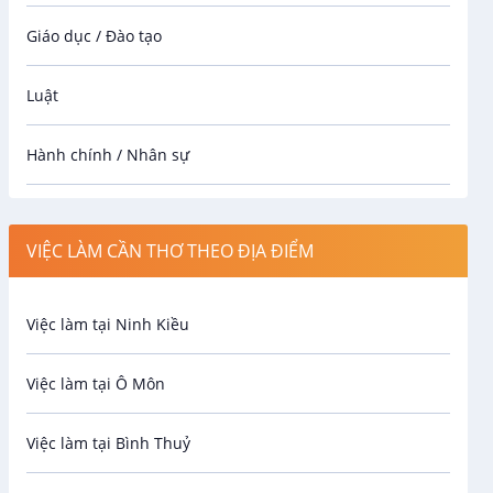
Giáo dục / Đào tạo
Luật
Hành chính / Nhân sự
Công nhân
VIỆC LÀM CẦN THƠ THEO ĐỊA ĐIỂM
Spa
Việc làm tại Ninh Kiều
Bảo Vệ
Việc làm tại Ô Môn
An toàn lao động
Việc làm tại Bình Thuỷ
Bảo hiểm