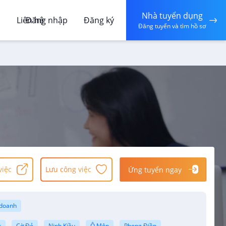
Nhà tuyển dụng
á
Liên hệ
Đăng nhập
Đăng ký
Đăng tuyển và tìm hồ sơ
việc
Lưu công việc
Ứng tuyển ngay
 doanh
g
Cờ Đỏ
Ninh Kiều
Ô Môn
Phong Điền