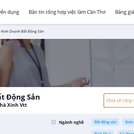
yển dụng
Bản tin tổng hợp việc làm Cần Thơ
Bảng gi
 Kinh Doanh Bất Động Sản
ất Động Sản
Chia sẻ công 
hà Xinh Vtt
Ngành nghề
Bất động sản
Kinh
Bình Thuỷ
Cái Răn