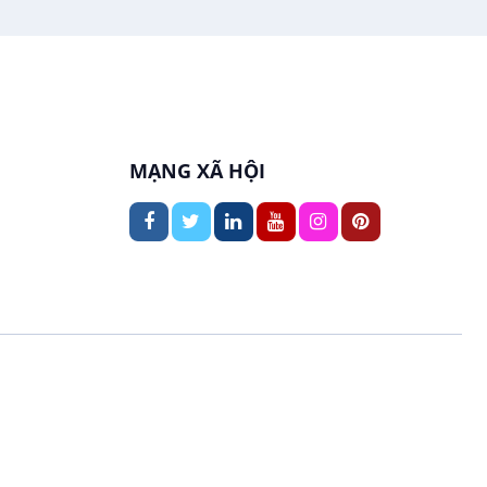
In ấn / Xuất bản
Việc làm tại Thới An Đông
Kế toán
Việc làm tại Long Tuyền
Lái xe
Việc làm tại Hưng Phú
MẠNG XÃ HỘI
Lao Động Phổ Thông
Việc làm tại Phước Thới
Lễ tân
Việc làm tại Thới Long
May mặc
Việc làm tại Trung Nhất
Kiến trúc
Việc làm tại Thuận Hưng
Ngân hàng
Việc làm tại Vị Thanh
Ngành khác