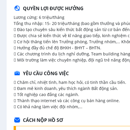
QUYỀN LỢI ĐƯỢC HƯỞNG
Lương cứng: 6 triệu/tháng
Tổng thu nhập: 15- 20 triệu/tháng (bao gồm thưởng và phúc
 Đào tạo chuyên sâu kiến thức bất động sản từ cơ bản đê
 Được chia sẻ kiến thức về kĩ năng giao tiếp, kinh nghiệm c
 Cơ hội thăng tiến lên Trưởng phòng, Trưởng nhóm,... Kh
 Hưởng đầy đủ chế độ BHXH - BHYT – BHTN.
 Các chương trình du lịch nghỉ dưỡng, Team building hàn
 Môi trường làm việc chuyên nghiệp, đội ngũ trẻ năng động
YÊU CẦU CÔNG VIỆC
 Chăm chỉ, nhiệt tình, ham học hỏi, có tinh thần cầu tiến.
 Đam mê kinh doanh, yêu thích ngành Bất động sản.
 Tốt nghiệp cao đẳng các ngành.
 Thành thạo internet và các công cụ bán hàng online.
 Có khả năng làm việc đội nhóm,...
CÁCH NỘP HỒ SƠ