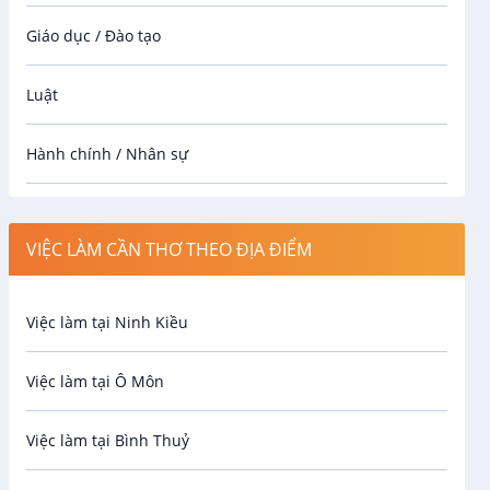
Giáo dục / Đào tạo
Luật
Hành chính / Nhân sự
Công nhân
VIỆC LÀM CẦN THƠ THEO ĐỊA ĐIỂM
Spa
Việc làm tại Ninh Kiều
Bảo Vệ
Việc làm tại Ô Môn
An toàn lao động
Việc làm tại Bình Thuỷ
Bảo hiểm