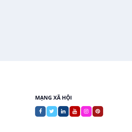
In ấn / Xuất bản
Việc làm tại Thới An Đông
Kế toán
Việc làm tại Long Tuyền
Lái xe
Việc làm tại Hưng Phú
Lao Động Phổ Thông
Việc làm tại Phước Thới
Lễ tân
Việc làm tại Thới Long
May mặc
Việc làm tại Trung Nhất
Kiến trúc
MẠNG XÃ HỘI
Việc làm tại Thuận Hưng
Ngân hàng
Việc làm tại Vị Thanh
Ngành khác