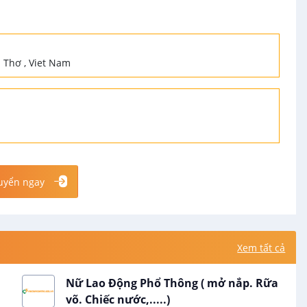
 Thơ , Viet Nam
uyển ngay
Xem tất cả
Nữ Lao Động Phổ Thông ( mở nắp. Rữa
võ. Chiếc nước,.....)