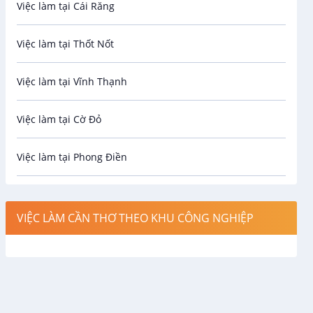
Việc làm tại Cái Răng
Biên phiên dịch
Việc làm tại Thốt Nốt
Bưu chính viễn thông
Việc làm tại Vĩnh Thạnh
Cơ khí
Việc làm tại Cờ Đỏ
Công nghệ sinh học
Việc làm tại Phong Điền
Công nghệ thực phẩm
Việc làm tại Thới Lai
Điện / Điện tử / Điện lạnh
VIỆC LÀM CẦN THƠ THEO KHU CÔNG NGHIỆP
Việc làm tại Cái Khế
Hàng hải / Hàng không
Việc làm tại Tân An
Văn Phòng
Việc làm tại An Bình