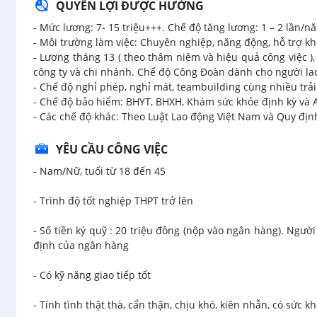
QUYỀN LỢI ĐƯỢC HƯỞNG
- Mức lương: 7- 15 triệu+++. Chế độ tăng lương: 1 – 2 lần/n
- Môi trường làm việc: Chuyên nghiệp, năng động, hỗ trợ khu
- Lương tháng 13 ( theo thâm niêm và hiệu quả công việc 
công ty và chi nhánh. Chế độ Công Đoàn dành cho người la
- Chế độ nghỉ phép, nghỉ mát, teambuilding cùng nhiều trải 
- Chế độ bảo hiểm: BHYT, BHXH, Khám sức khỏe định kỳ và A
- Các chế độ khác: Theo Luật Lao động Việt Nam và Quy định
YÊU CẦU CÔNG VIỆC
- Nam/Nữ, tuổi từ 18 đến 45
- Trình độ tốt nghiệp THPT trở lên
- Số tiền ký quỹ : 20 triệu đồng (nộp vào ngân hàng). Ngườ
định của ngân hàng
- Có kỹ năng giao tiếp tốt
- Tính tình thật thà, cẩn thận, chịu khó, kiên nhẫn, có sức kh