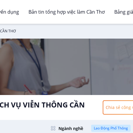
yển dụng
Bản tin tổng hợp việc làm Cần Thơ
Bảng gi
 CẦN THƠ
CH VỤ VIỄN THÔNG CẦN
Chia sẻ công 
Ngành nghề
Lao Động Phổ Thông