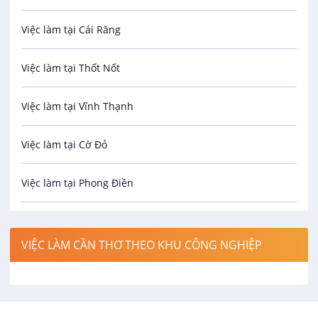
Việc làm tại Cái Răng
Biên phiên dịch
Việc làm tại Thốt Nốt
Bưu chính viễn thông
Việc làm tại Vĩnh Thạnh
Cơ khí
Việc làm tại Cờ Đỏ
Công nghệ sinh học
Việc làm tại Phong Điền
Công nghệ thực phẩm
Việc làm tại Thới Lai
Điện / Điện tử / Điện lạnh
VIỆC LÀM CẦN THƠ THEO KHU CÔNG NGHIỆP
Việc làm tại Cái Khế
Hàng hải / Hàng không
Việc làm tại Tân An
Văn Phòng