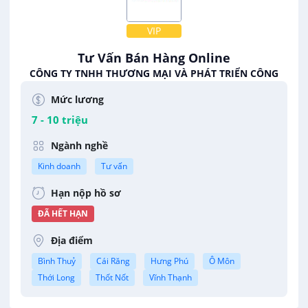
VIP
Tư Vấn Bán Hàng Online
CÔNG TY TNHH THƯƠNG MẠI VÀ PHÁT TRIỂN CÔNG
NGHỆ TNF VIỆT NAM
Mức lương
7 - 10 triệu
Ngành nghề
Kinh doanh
Tư vấn
Hạn nộp hồ sơ
ĐÃ HẾT HẠN
Địa điểm
Bình Thuỷ
Cái Răng
Hưng Phú
Ô Môn
Thới Long
Thốt Nốt
Vĩnh Thạnh