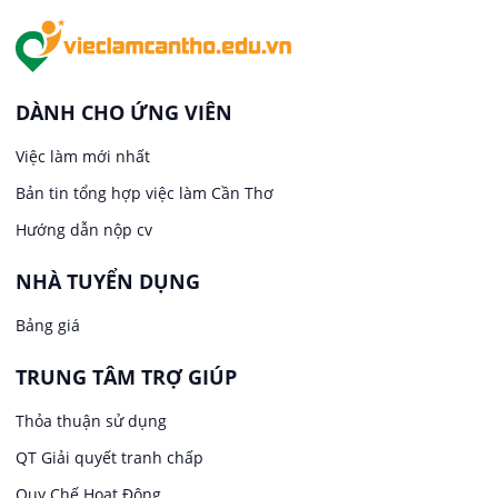
Việc làm tại An Bình
In ấn / Xuất bản
Việc làm tại Thới An Đông
Kế toán
DÀNH CHO ỨNG VIÊN
Việc làm tại Long Tuyền
Việc làm mới nhất
Lái xe
Bản tin tổng hợp việc làm Cần Thơ
Việc làm tại Hưng Phú
Lao Động Phổ Thông
Hướng dẫn nộp cv
Việc làm tại Phước Thới
Lễ tân
NHÀ TUYỂN DỤNG
Bảng giá
Việc làm tại Thới Long
May mặc
TRUNG TÂM TRỢ GIÚP
Việc làm tại Trung Nhất
Kiến trúc
Thỏa thuận sử dụng
Việc làm tại Thuận Hưng
QT Giải quyết tranh chấp
Ngân hàng
Quy Chế Hoạt Động