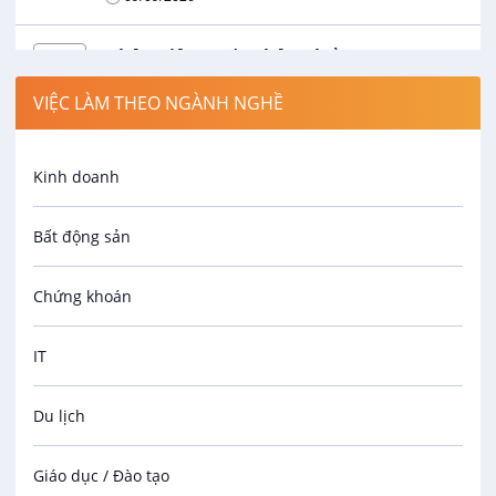
Nhân Viên Xuất Nhập Khẩu
Công ty TNHH Hatchando Vinafoods
VIỆC LÀM THEO NGÀNH NGHỀ
VIP
Thương lượng
09/09/2026
Kinh doanh
Bất động sản
Chứng khoán
IT
Du lịch
Giáo dục / Đào tạo