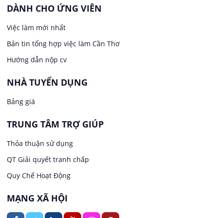
Kế toán
DÀNH CHO ỨNG VIÊN
Việc làm tại Long Tuyền
Việc làm mới nhất
Lái xe
Bản tin tổng hợp việc làm Cần Thơ
Việc làm tại Hưng Phú
Lao Động Phổ Thông
Hướng dẫn nộp cv
Việc làm tại Phước Thới
Lễ tân
NHÀ TUYỂN DỤNG
Bảng giá
Việc làm tại Thới Long
May mặc
TRUNG TÂM TRỢ GIÚP
Việc làm tại Trung Nhất
Kiến trúc
Thỏa thuận sử dụng
Việc làm tại Thuận Hưng
QT Giải quyết tranh chấp
Ngân hàng
Quy Chế Hoạt Động
Việc làm tại Vị Thanh
Ngành khác
MẠNG XÃ HỘI
Việc làm tại Vị Thủy
Nhà hàng / Khách sạn