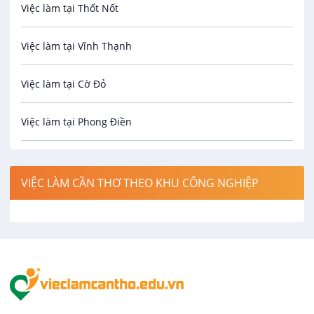
Việc làm tại Thốt Nốt
Bưu chính viễn thông
Việc làm tại Vĩnh Thạnh
Cơ khí
Việc làm tại Cờ Đỏ
Công nghệ sinh học
Việc làm tại Phong Điền
Công nghệ thực phẩm
Việc làm tại Thới Lai
Điện / Điện tử / Điện lạnh
VIỆC LÀM CẦN THƠ THEO KHU CÔNG NGHIỆP
Việc làm tại Cái Khế
Hàng hải / Hàng không
Việc làm tại Tân An
Văn Phòng
Việc làm tại An Bình
In ấn / Xuất bản
Việc làm tại Thới An Đông