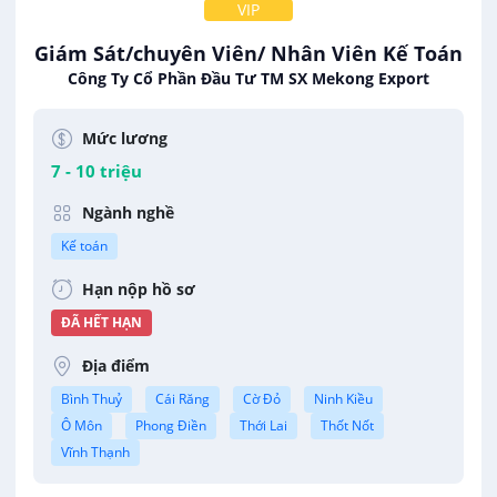
VIP
Giám Sát/chuyên Viên/ Nhân Viên Kế Toán
Công Ty Cổ Phần Đầu Tư TM SX Mekong Export
Mức lương
7 - 10 triệu
Ngành nghề
Kế toán
Hạn nộp hồ sơ
ĐÃ HẾT HẠN
Địa điểm
Bình Thuỷ
Cái Răng
Cờ Đỏ
Ninh Kiều
Ô Môn
Phong Điền
Thới Lai
Thốt Nốt
Vĩnh Thạnh