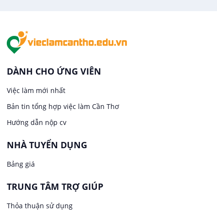
Việc làm tại Tân An
Văn Phòng
Việc làm tại An Bình
In ấn / Xuất bản
Việc làm tại Thới An Đông
Kế toán
DÀNH CHO ỨNG VIÊN
Việc làm tại Long Tuyền
Việc làm mới nhất
Lái xe
Bản tin tổng hợp việc làm Cần Thơ
Việc làm tại Hưng Phú
Lao Động Phổ Thông
Hướng dẫn nộp cv
Việc làm tại Phước Thới
Lễ tân
NHÀ TUYỂN DỤNG
Bảng giá
Việc làm tại Thới Long
May mặc
TRUNG TÂM TRỢ GIÚP
Việc làm tại Trung Nhất
Kiến trúc
Thỏa thuận sử dụng