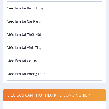
Việc làm tại Bình Thuỷ
Bảo hiểm
Việc làm tại Cái Răng
Biên phiên dịch
Việc làm tại Thốt Nốt
Bưu chính viễn thông
Việc làm tại Vĩnh Thạnh
Cơ khí
Việc làm tại Cờ Đỏ
Công nghệ sinh học
Việc làm tại Phong Điền
Công nghệ thực phẩm
Việc làm tại Thới Lai
Điện / Điện tử / Điện lạnh
VIỆC LÀM CẦN THƠ THEO KHU CÔNG NGHIỆP
Việc làm tại Cái Khế
Hàng hải / Hàng không