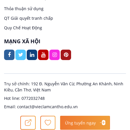
Việc làm tại Trung Nhất
Kiến trúc
Thỏa thuận sử dụng
Việc làm tại Thuận Hưng
QT Giải quyết tranh chấp
Ngân hàng
Quy Chế Hoạt Động
Việc làm tại Vị Thanh
Ngành khác
MẠNG XÃ HỘI
Việc làm tại Vị Thủy
Nhà hàng / Khách sạn
Việc làm tại Long Bình
Nội ngoại thất
Việc làm tại Long Mỹ
Thủy Sản
Trụ sở chính: 192 Đ. Nguyễn Văn Cừ, Phường An Khánh, Ninh
Kiều, Cần Thơ, Việt Nam
Việc làm tại Long Phú 1
Quản lý chất lượng (QA/QC)
Hot line: 0772032748
Email: contact@vieclamcantho.edu.vn
Việc làm tại Đại Thành
Sản xuất / Vận hành sản xuất
Copyright @ 2024
Việc làm Cần Thơ
Ứng tuyển ngay
Việc làm tại Ngã Bảy
Tài chính / Đầu tư