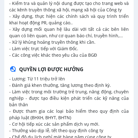
- Kiểm tra và quản lý nội dung được tạo cho trang web và
các kênh truyền thông xã hội, mạng xã hội của Công ty
- Xây dựng, thực hiện các chính sách và quy trình triển
khai hoạt động PR, quảng cáo..
- Xây dựng mối quan hệ lâu dài với tất cả các bên liên
quan có liên quan, như cơ quan báo chí, truyền hình,...
- Xử lý khủng hoảng truyền thông khi cần.
- Làm việc trực tiếp với Giám Đốc.
- Các công việc khác theo yêu cầu của BGĐ
QUYỀN LỢI ĐƯỢC HƯỞNG
- Lương: Từ 11 triệu trở lên
- Đánh giá khen thưởng, tăng lương theo định kỳ.
- Làm việc trong môi trường trẻ trung, năng động, chuyên
nghiệp - được tạo điều kiện phát triển các kỹ năng của
bản thân
- Được tham gia các loại bảo hiểm theo quy định của
pháp luật (BHXH, BHYT, BHTN)
- Cơ hội tiếp xúc các sản phẩm dịch vụ mới.
- Thưởng vào dịp lễ, tết theo quy định công ty
- Chế độ du lịch nghỉ mát hàng năm cùng công ty.