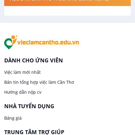
Việc làm tại Cái Khế
Hàng hải / Hàng không
Việc làm tại Tân An
Văn Phòng
Việc làm tại An Bình
In ấn / Xuất bản
Việc làm tại Thới An Đông
Kế toán
DÀNH CHO ỨNG VIÊN
Việc làm tại Long Tuyền
Việc làm mới nhất
Lái xe
Bản tin tổng hợp việc làm Cần Thơ
Việc làm tại Hưng Phú
Lao Động Phổ Thông
Hướng dẫn nộp cv
Việc làm tại Phước Thới
Lễ tân
NHÀ TUYỂN DỤNG
Bảng giá
Việc làm tại Thới Long
May mặc
TRUNG TÂM TRỢ GIÚP