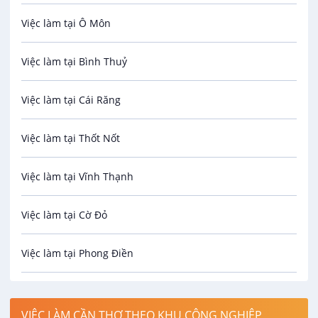
Việc làm tại Ô Môn
An toàn lao động
Việc làm tại Bình Thuỷ
Bảo hiểm
Việc làm tại Cái Răng
Biên phiên dịch
Việc làm tại Thốt Nốt
Bưu chính viễn thông
Việc làm tại Vĩnh Thạnh
Cơ khí
Việc làm tại Cờ Đỏ
Công nghệ sinh học
Việc làm tại Phong Điền
Công nghệ thực phẩm
Việc làm tại Thới Lai
Điện / Điện tử / Điện lạnh
VIỆC LÀM CẦN THƠ THEO KHU CÔNG NGHIỆP