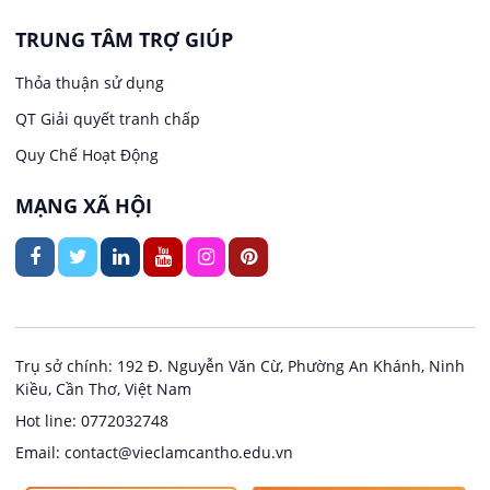
May mặc
TRUNG TÂM TRỢ GIÚP
Việc làm tại Trung Nhất
Kiến trúc
Thỏa thuận sử dụng
Việc làm tại Thuận Hưng
QT Giải quyết tranh chấp
Ngân hàng
Quy Chế Hoạt Động
Việc làm tại Vị Thanh
Ngành khác
MẠNG XÃ HỘI
Việc làm tại Vị Thủy
Nhà hàng / Khách sạn
Việc làm tại Long Bình
Nội ngoại thất
Việc làm tại Long Mỹ
Thủy Sản
Trụ sở chính: 192 Đ. Nguyễn Văn Cừ, Phường An Khánh, Ninh
Kiều, Cần Thơ, Việt Nam
Việc làm tại Long Phú 1
Quản lý chất lượng (QA/QC)
Hot line: 0772032748
Email: contact@vieclamcantho.edu.vn
Việc làm tại Đại Thành
Sản xuất / Vận hành sản xuất
Copyright @ 2024
Việc làm Cần Thơ