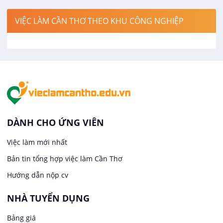
Việc làm tại Thới Lai
Điện / Điện tử / Điện lạnh
VIỆC LÀM CẦN THƠ THEO KHU CÔNG NGHIỆP
Việc làm tại Cái Khế
Hàng hải / Hàng không
Việc làm tại Tân An
Văn Phòng
Việc làm tại An Bình
In ấn / Xuất bản
Việc làm tại Thới An Đông
Kế toán
DÀNH CHO ỨNG VIÊN
Việc làm tại Long Tuyền
Việc làm mới nhất
Lái xe
Bản tin tổng hợp việc làm Cần Thơ
Việc làm tại Hưng Phú
Lao Động Phổ Thông
Hướng dẫn nộp cv
Việc làm tại Phước Thới
Lễ tân
NHÀ TUYỂN DỤNG
Bảng giá
Việc làm tại Thới Long