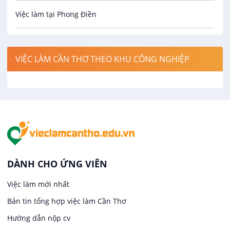
Việc làm tại Phong Điền
Công nghệ thực phẩm
Việc làm tại Thới Lai
Điện / Điện tử / Điện lạnh
VIỆC LÀM CẦN THƠ THEO KHU CÔNG NGHIỆP
Việc làm tại Cái Khế
Hàng hải / Hàng không
Việc làm tại Tân An
Văn Phòng
Việc làm tại An Bình
In ấn / Xuất bản
Việc làm tại Thới An Đông
Kế toán
DÀNH CHO ỨNG VIÊN
Việc làm tại Long Tuyền
Việc làm mới nhất
Lái xe
Bản tin tổng hợp việc làm Cần Thơ
Việc làm tại Hưng Phú
Lao Động Phổ Thông
Hướng dẫn nộp cv