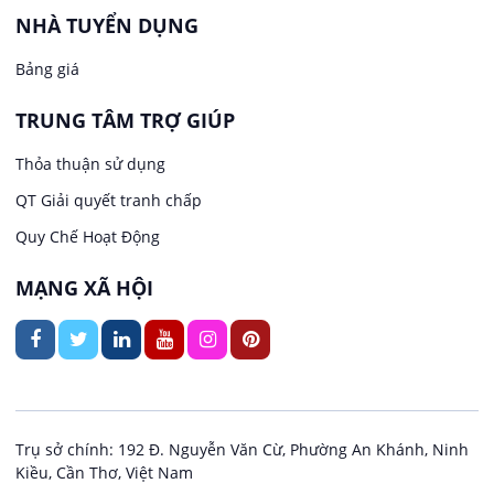
Việc làm tại Phước Thới
Lễ tân
NHÀ TUYỂN DỤNG
Bảng giá
Việc làm tại Thới Long
May mặc
TRUNG TÂM TRỢ GIÚP
Việc làm tại Trung Nhất
Kiến trúc
Thỏa thuận sử dụng
Việc làm tại Thuận Hưng
QT Giải quyết tranh chấp
Ngân hàng
Quy Chế Hoạt Động
Việc làm tại Vị Thanh
Ngành khác
MẠNG XÃ HỘI
Việc làm tại Vị Thủy
Nhà hàng / Khách sạn
Việc làm tại Long Bình
Nội ngoại thất
Việc làm tại Long Mỹ
Thủy Sản
Trụ sở chính: 192 Đ. Nguyễn Văn Cừ, Phường An Khánh, Ninh
Kiều, Cần Thơ, Việt Nam
Việc làm tại Long Phú 1