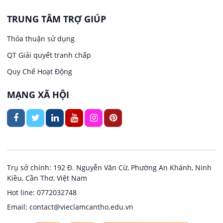
May mặc
TRUNG TÂM TRỢ GIÚP
Việc làm tại Trung Nhất
Kiến trúc
Thỏa thuận sử dụng
Việc làm tại Thuận Hưng
QT Giải quyết tranh chấp
Ngân hàng
Quy Chế Hoạt Động
Việc làm tại Vị Thanh
Ngành khác
MẠNG XÃ HỘI
Việc làm tại Vị Thủy
Nhà hàng / Khách sạn
Việc làm tại Long Bình
Nội ngoại thất
Việc làm tại Long Mỹ
Thủy Sản
Trụ sở chính: 192 Đ. Nguyễn Văn Cừ, Phường An Khánh, Ninh
Kiều, Cần Thơ, Việt Nam
Việc làm tại Long Phú 1
Quản lý chất lượng (QA/QC)
Hot line: 0772032748
Email: contact@vieclamcantho.edu.vn
Việc làm tại Đại Thành
Sản xuất / Vận hành sản xuất
Copyright @ 2024
Việc làm Cần Thơ