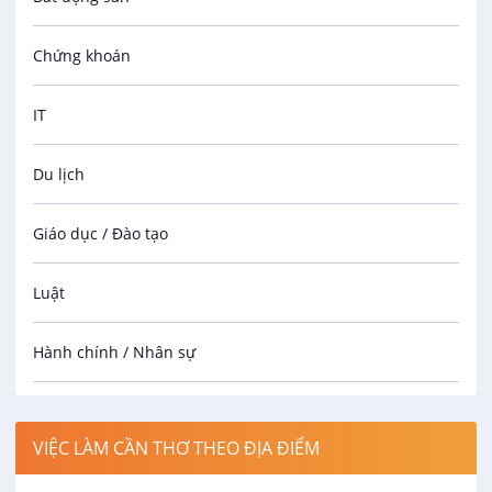
Chứng khoán
IT
Du lịch
Giáo dục / Đào tạo
Luật
Hành chính / Nhân sự
Công nhân
VIỆC LÀM CẦN THƠ THEO ĐỊA ĐIỂM
Spa