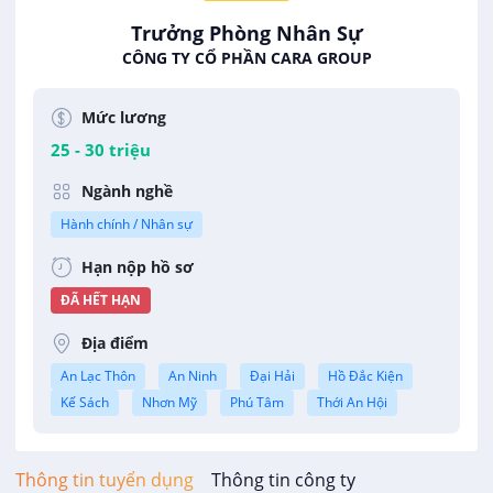
Trưởng Phòng Nhân Sự
CÔNG TY CỔ PHẦN CARA GROUP
Mức lương
25 - 30 triệu
Ngành nghề
Hành chính / Nhân sự
Hạn nộp hồ sơ
ĐÃ HẾT HẠN
Địa điểm
An Lạc Thôn
An Ninh
Đại Hải
Hồ Đắc Kiện
Kế Sách
Nhơn Mỹ
Phú Tâm
Thới An Hội
Thông tin tuyển dụng
Thông tin công ty