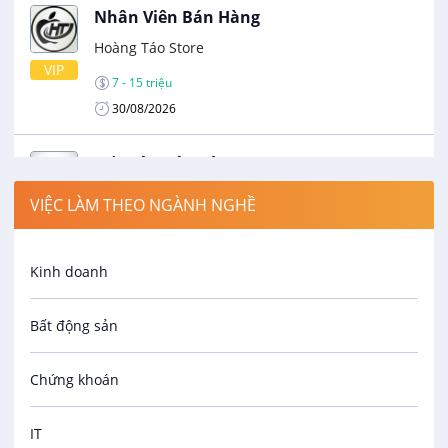
Nhân Viên Bán Hàng
Hoàng Táo Store
VIP
7 - 15 triệu
30/08/2026
Kế Toán Bán Hàng
Công Ty Cổ Phần Đầu Tư Hải Sản Sống Nguyễn
VIỆC LÀM THEO NGÀNH NGHỀ
Gia
VIP
12 - 15 triệu
Kinh doanh
13/08/2026
Bất động sản
Nhân Viên Kinh Doanh
Công Ty CP TM & DV Mekong Auto
Chứng khoán
VIP
Thương lượng
08/08/2026
IT