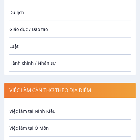
Cố Vấn Dịch Vụ
Du lịch
Công Ty CP TM & DV Mekong Auto
VIP
Giáo dục / Đào tạo
Thương lượng
08/08/2026
Luật
Hành chính / Nhân sự
Công nhân
VIỆC LÀM CẦN THƠ THEO ĐỊA ĐIỂM
Spa
Việc làm tại Ninh Kiều
Bảo Vệ
Việc làm tại Ô Môn
An toàn lao động