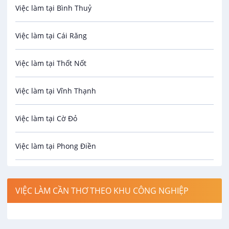
Việc làm tại Bình Thuỷ
Bảo hiểm
Việc làm tại Cái Răng
Biên phiên dịch
Việc làm tại Thốt Nốt
Bưu chính viễn thông
Việc làm tại Vĩnh Thạnh
Cơ khí
Việc làm tại Cờ Đỏ
Công nghệ sinh học
Việc làm tại Phong Điền
Công nghệ thực phẩm
Việc làm tại Thới Lai
Điện / Điện tử / Điện lạnh
VIỆC LÀM CẦN THƠ THEO KHU CÔNG NGHIỆP
Việc làm tại Cái Khế
Hàng hải / Hàng không
Việc làm tại Tân An