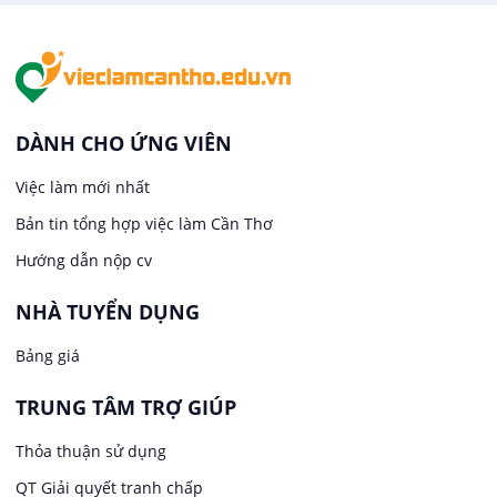
Văn Phòng
Việc làm tại An Bình
In ấn / Xuất bản
Việc làm tại Thới An Đông
Kế toán
DÀNH CHO ỨNG VIÊN
Việc làm tại Long Tuyền
Việc làm mới nhất
Lái xe
Bản tin tổng hợp việc làm Cần Thơ
Việc làm tại Hưng Phú
Lao Động Phổ Thông
Hướng dẫn nộp cv
Việc làm tại Phước Thới
Lễ tân
NHÀ TUYỂN DỤNG
Bảng giá
Việc làm tại Thới Long
May mặc
TRUNG TÂM TRỢ GIÚP
Việc làm tại Trung Nhất
Kiến trúc
Thỏa thuận sử dụng
Việc làm tại Thuận Hưng
QT Giải quyết tranh chấp
Ngân hàng